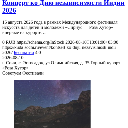
Концерт ко Дню независимости Индии
2026
15 августа 2026 года в рамках Международного фестиваля
искусств для детей и молодежи «Сириус — Роза Хутор»
впервые на курорте…
0
RUB
https://schema.org/InStock
2026-08-10T13:01:00+03:00
https://kuda-sochi.ru/event/kontsert-ko-dnju-nezavisimosti-indii-
2026/
Бесплатно
4
0
2026-08-10
г. Сочи, с. Эстосадок, ул.Олимпийская, д. 35
Горный курорт
«Роза Хутор»
Советуем Фестивали