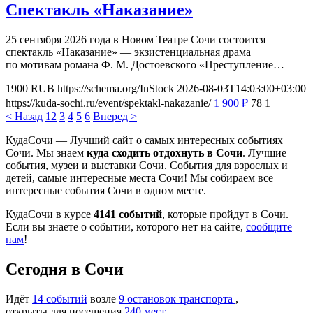
Спектакль «Наказание»
25 сентября 2026 года в Новом Театре Сочи состоится
спектакль «Наказание» — экзистенциальная драма
по мотивам романа Ф. М. Достоевского «Преступление…
1900
RUB
https://schema.org/InStock
2026-08-03T14:03:00+03:00
https://kuda-sochi.ru/event/spektakl-nakazanie/
1 900
₽
78
1
< Назад
1
2
3
4
5
6
Вперед >
КудаСочи — Лучший сайт о самых интересных событиях
Сочи. Мы знаем
куда сходить отдохнуть в Сочи
. Лучшие
события, музеи и выставки Сочи. События для взрослых и
детей, самые интересные места Сочи! Мы собираем все
интересные события Сочи в одном месте.
КудаСочи в курсе
4141 событий
, которые пройдут в Сочи.
Если вы знаете о событии, которого нет на сайте,
сообщите
нам
!
Cегодня в Сочи
Идёт
14 событий
возле
9 остановок транспорта
,
открыты для посещения
240 мест
,