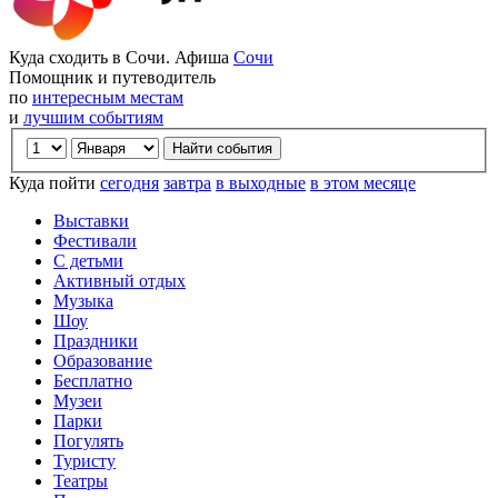
Куда сходить в Сочи. Афиша
Сочи
Помощник и путеводитель
по
интересным местам
и
лучшим событиям
Куда пойти
сегодня
завтра
в выходные
в этом месяце
Выставки
Фестивали
С детьми
Активный отдых
Музыка
Шоу
Праздники
Образование
Бесплатно
Музеи
Парки
Погулять
Туристу
Театры