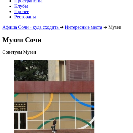
Пространства
Клубы
Прочее
Рестораны
Афиша Сочи - куда сходить
➔
Интересные места
➔
Музеи
Музеи Сочи
Советуем Музеи