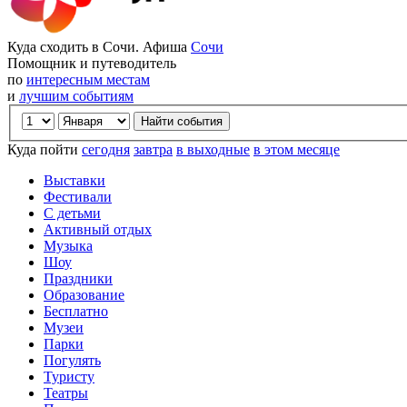
Куда сходить в Сочи. Афиша
Сочи
Помощник и путеводитель
по
интересным местам
и
лучшим событиям
Куда пойти
сегодня
завтра
в выходные
в этом месяце
Выставки
Фестивали
С детьми
Активный отдых
Музыка
Шоу
Праздники
Образование
Бесплатно
Музеи
Парки
Погулять
Туристу
Театры