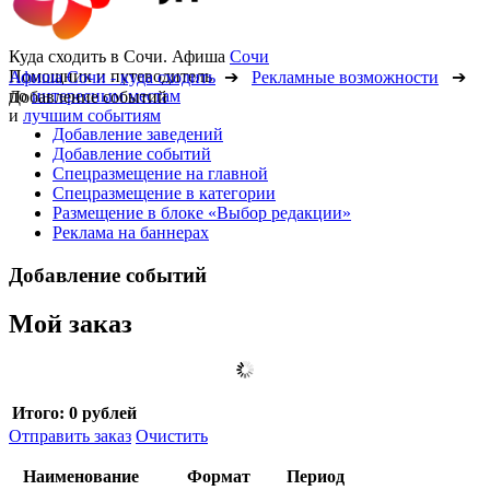
Куда сходить в Сочи. Афиша
Сочи
Помощник и путеводитель
Афиша Сочи - куда сходить
➔
Рекламные возможности
➔
по
интересным местам
Добавление событий
и
лучшим событиям
Добавление заведений
Добавление событий
Спецразмещение на главной
Спецразмещение в категории
Размещение в блоке «Выбор редакции»
Реклама на баннерах
Добавление событий
Мой заказ
Итого:
0 рублей
Отправить заказ
Очистить
Наименование
Формат
Период