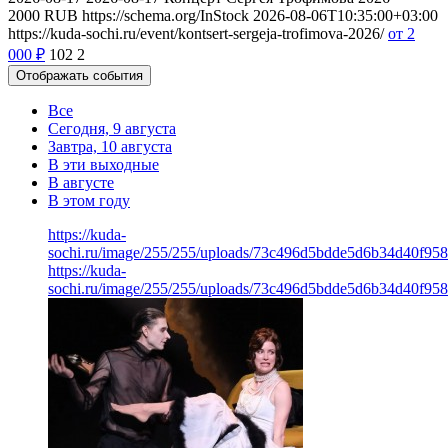
2000
RUB
https://schema.org/InStock
2026-08-06T10:35:00+03:00
https://kuda-sochi.ru/event/kontsert-sergeja-trofimova-2026/
от 2
000
₽
102
2
Отображать события
Все
Сегодня, 9 августа
Завтра, 10 августа
В эти выходные
В августе
В этом году
https://kuda-
sochi.ru/image/255/255/uploads/73c496d5bdde5d6b34d40f95
https://kuda-
sochi.ru/image/255/255/uploads/73c496d5bdde5d6b34d40f95