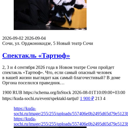
2026-09-02
2026-09-04
Сочи, ул. Орджоникидзе, 5
Новый театр Сочи
Спектакль «Тартюф»
2, 3 и 4 сентября 2026 года в Новом театре Сочи пройдет
спектакль «Тартюф». Что, если самый опасный человек
в вашей жизни выглядит как самый благочестивый? В доме
Оргона поселился праведник…
1900
RUB
https://schema.org/InStock
2026-08-01T10:09:00+03:00
https://kuda-sochi.ru/event/spektakl-tartjuf/
1 900
₽
213
4
https://kuda-
sochi.ru/image/255/255/uploads/557406e0b2495d65d79e5123
https://kuda-
sochi.ru/image/255/255/uploads/557406e0b2495d65d79e5123