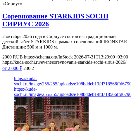
«Сириус»
Соревнование STARKIDS SOCHI
СИРИУС 2026
2 октября 2026 года в Сириусе состоится традиционный
детский забег STARKIDS в рамках соревнований IRONSTAR.
Дистанции: 500 м и 1000 м.
2000
RUB
https://schema.org/InStock
2026-07-31T13:29:00+03:00
https://kuda-sochi.ru/event/sorevnovanie-starkids-sochi-sirius-2026/
от 2 000
₽
230
2
https://kuda-
sochi.ru/image/255/255/uploads/e108bddeb19fd718566ffd679
https://kuda-
sochi.ru/image/255/255/uploads/e108bddeb19fd718566ffd679