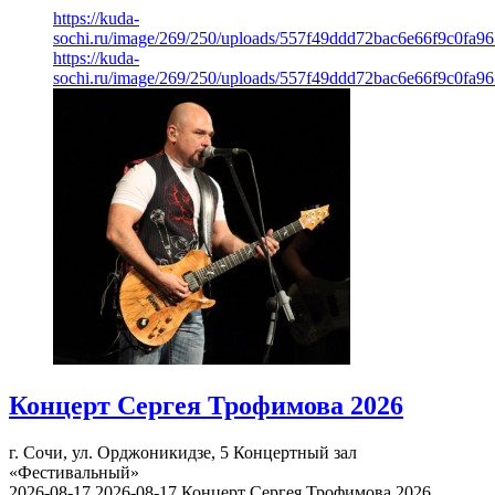
https://kuda-
sochi.ru/image/269/250/uploads/557f49ddd72bac6e66f9c0fa96
https://kuda-
sochi.ru/image/269/250/uploads/557f49ddd72bac6e66f9c0fa96
Концерт Сергея Трофимова 2026
г. Сочи, ул. Орджоникидзе, 5
Концертный зал
«Фестивальный»
2026-08-17
2026-08-17
Концерт Сергея Трофимова 2026