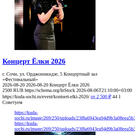
Концерт Ёлки 2026
г. Сочи, ул. Орджоникидзе, 5
Концертный зал
«Фестивальный»
2026-08-20
2026-08-20
Концерт Ёлки 2026
2500
RUB
https://schema.org/InStock
2026-08-06T21:10:00+03:00
https://kuda-sochi.ru/event/kontsert-elki-2026/
от 2 500
₽
44
1
Советуем
https://kuda-
sochi.ru/image/269/250/uploads/23f8a6943ea94d9b3a08eea5b
https://kuda-
sochi.ru/image/269/250/uploads/23f8a6943ea94d9b3a08eea5b