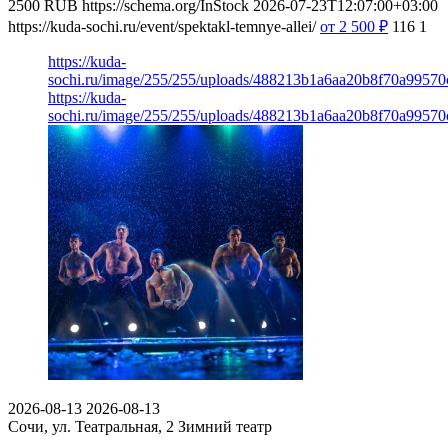
2500
RUB
https://schema.org/InStock
2026-07-23T12:07:00+03:00
https://kuda-sochi.ru/event/spektakl-temnye-allei/
от 2 500
₽
116
1
https://kuda-
sochi.ru/image/255/255/uploads/488213b1a6aa20b8f70a99570
https://kuda-
sochi.ru/image/255/255/uploads/488213b1a6aa20b8f70a99570
2026-08-13
2026-08-13
Сочи, ул. Театральная, 2
Зимний театр