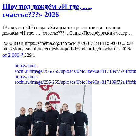
Шоу под дождём «И где, …,
счастье???» 2026
13 августа 2026 года в Зимнем театре состоится шоу под
дождём «И где, …, счастье???». Санкт-Петербургский театр…
2000
RUB
https://schema.org/InStock
2026-07-23T11:59:00+03:00
https://kuda-sochi.ru/event/shou-pod-dozhdem-i-gde-schastje-2026/
от 2 000
₽
229
1
https://kuda-
sochi.ru/image/255/255/uploads/0bfc3be90a4317139f72a4fbfd
https://kuda-
sochi.ru/image/255/255/uploads/0bfc3be90a4317139f72a4fbfd