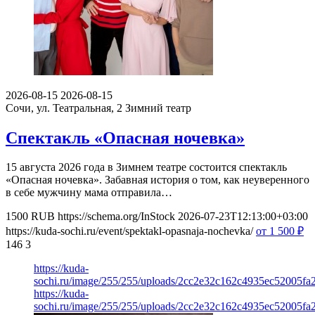
2026-08-15
2026-08-15
Сочи, ул. Театральная, 2
Зимний театр
Спектакль «Опасная ночевка»
15 августа 2026 года в Зимнем театре состоится спектакль
«Опасная ночевка». Забавная история о том, как неуверенного
в себе мужчину мама отправила…
1500
RUB
https://schema.org/InStock
2026-07-23T12:13:00+03:00
https://kuda-sochi.ru/event/spektakl-opasnaja-nochevka/
от 1 500
₽
146
3
https://kuda-
sochi.ru/image/255/255/uploads/2cc2e32c162c4935ec52005fa
https://kuda-
sochi.ru/image/255/255/uploads/2cc2e32c162c4935ec52005fa