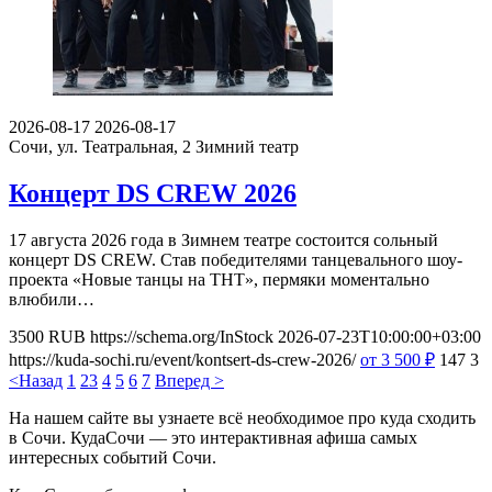
2026-08-17
2026-08-17
Сочи, ул. Театральная, 2
Зимний театр
Концерт DS CREW 2026
17 августа 2026 года в Зимнем театре состоится сольный
концерт DS CREW. Став победителями танцевального шоу-
проекта «Новые танцы на ТНТ», пермяки моментально
влюбили…
3500
RUB
https://schema.org/InStock
2026-07-23T10:00:00+03:00
https://kuda-sochi.ru/event/kontsert-ds-crew-2026/
от 3 500
₽
147
3
<Назад
1
2
3
4
5
6
7
Вперед >
На нашем сайте вы узнаете всё необходимое про куда сходить
в Сочи. КудаСочи — это интерактивная афиша самых
интересных событий Сочи.