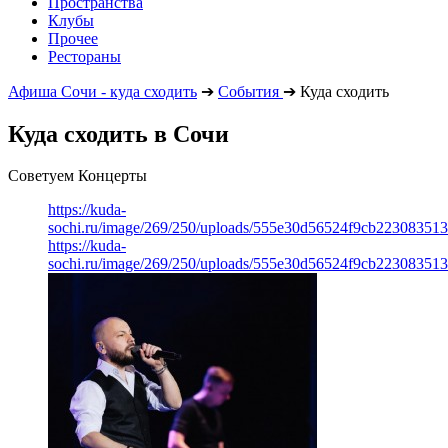
Пространства
Клубы
Прочее
Рестораны
Афиша Сочи - куда сходить
➔
События
➔
Куда сходить
Куда сходить в Сочи
Советуем Концерты
https://kuda-
sochi.ru/image/269/250/uploads/555e30d56524f9cb223083513
https://kuda-
sochi.ru/image/269/250/uploads/555e30d56524f9cb223083513