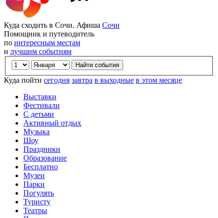
Куда сходить в Сочи. Афиша
Сочи
Помощник и путеводитель
по
интересным местам
и
лучшим событиям
Куда пойти
сегодня
завтра
в выходные
в этом месяце
Выставки
Фестивали
С детьми
Активный отдых
Музыка
Шоу
Праздники
Образование
Бесплатно
Музеи
Парки
Погулять
Туристу
Театры