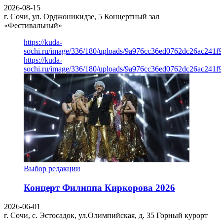
2026-08-15
г. Сочи, ул. Орджоникидзе, 5
Концертный зал
«Фестивальный»
https://kuda-
sochi.ru/image/336/180/uploads/9a976cc36ed0762dc26ac241f
https://kuda-
sochi.ru/image/336/180/uploads/9a976cc36ed0762dc26ac241f
Выбор редакции
Концерт Филиппа Киркорова 2026
2026-06-01
г. Сочи, с. Эстосадок, ул.Олимпийская, д. 35
Горный курорт