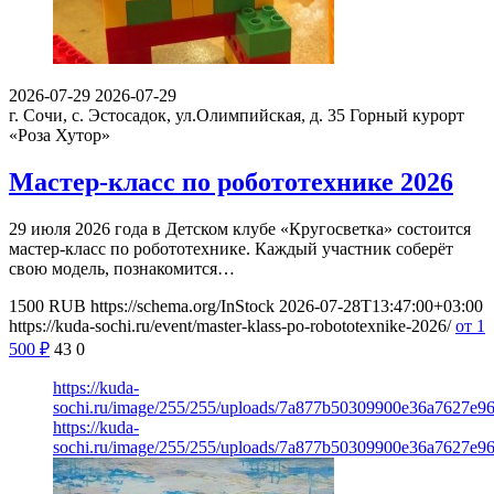
2026-07-29
2026-07-29
г. Сочи, с. Эстосадок, ул.Олимпийская, д. 35
Горный курорт
«Роза Хутор»
Мастер-класс по робототехнике 2026
29 июля 2026 года в Детском клубе «Кругосветка» состоится
мастер-класс по робототехнике. Каждый участник соберёт
свою модель, познакомится…
1500
RUB
https://schema.org/InStock
2026-07-28T13:47:00+03:00
https://kuda-sochi.ru/event/master-klass-po-robototexnike-2026/
от 1
500
₽
43
0
https://kuda-
sochi.ru/image/255/255/uploads/7a877b50309900e36a7627e9
https://kuda-
sochi.ru/image/255/255/uploads/7a877b50309900e36a7627e9