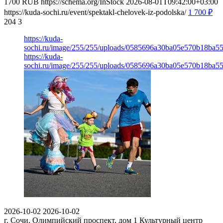
1700
RUB
https://schema.org/InStock
2026-08-01T09:42:00+03:00
https://kuda-sochi.ru/event/spektakl-chelovek-iz-podolska/
1 700
₽
204
3
https://kuda-
sochi.ru/image/255/255/uploads/0585696a30ba05e570b18ba5
https://kuda-
sochi.ru/image/255/255/uploads/0585696a30ba05e570b18ba5
2026-10-02
2026-10-02
г. Сочи, Олимпийский проспект, дом 1
Культурный центр