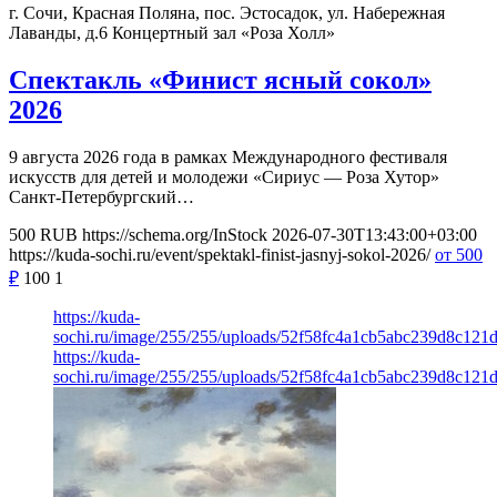
г. Сочи, Красная Поляна, пос. Эстосадок, ул. Набережная
Лаванды, д.6
Концертный зал «Роза Холл»
Спектакль «Финист ясный сокол»
2026
9 августа 2026 года в рамках Международного фестиваля
искусств для детей и молодежи «Сириус — Роза Хутор»
Санкт-Петербургский…
500
RUB
https://schema.org/InStock
2026-07-30T13:43:00+03:00
https://kuda-sochi.ru/event/spektakl-finist-jasnyj-sokol-2026/
от 500
₽
100
1
https://kuda-
sochi.ru/image/255/255/uploads/52f58fc4a1cb5abc239d8c121
https://kuda-
sochi.ru/image/255/255/uploads/52f58fc4a1cb5abc239d8c121