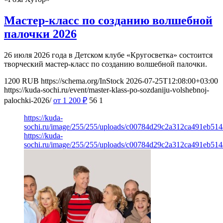
Мастер-класс по созданию волшебной
палочки 2026
26 июля 2026 года в Детском клубе «Кругосветка» состоится
творческий мастер-класс по созданию волшебной палочки.
1200
RUB
https://schema.org/InStock
2026-07-25T12:08:00+03:00
https://kuda-sochi.ru/event/master-klass-po-sozdaniju-volshebnoj-
palochki-2026/
от 1 200
₽
56
1
https://kuda-
sochi.ru/image/255/255/uploads/c00784d29c2a312ca491eb514
https://kuda-
sochi.ru/image/255/255/uploads/c00784d29c2a312ca491eb514