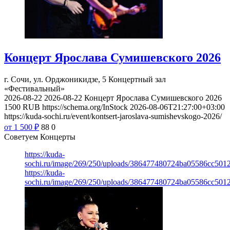
Концерт Ярослава Сумишевского 2026
г. Сочи, ул. Орджоникидзе, 5
Концертный зал
«Фестивальный»
2026-08-22
2026-08-22
Концерт Ярослава Сумишевского 2026
1500
RUB
https://schema.org/InStock
2026-08-06T21:27:00+03:00
https://kuda-sochi.ru/event/kontsert-jaroslava-sumishevskogo-2026/
от 1 500
₽
88
0
Советуем Концерты
https://kuda-
sochi.ru/image/269/250/uploads/386477480724ba05586cc501
https://kuda-
sochi.ru/image/269/250/uploads/386477480724ba05586cc501