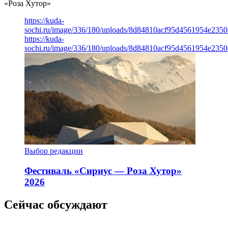
«Роза Хутор»
https://kuda-
sochi.ru/image/336/180/uploads/8d84810acf95d4561954e235
https://kuda-
sochi.ru/image/336/180/uploads/8d84810acf95d4561954e235
Выбор редакции
Фестиваль «Сириус — Роза Хутор»
2026
Сейчас обсуждают