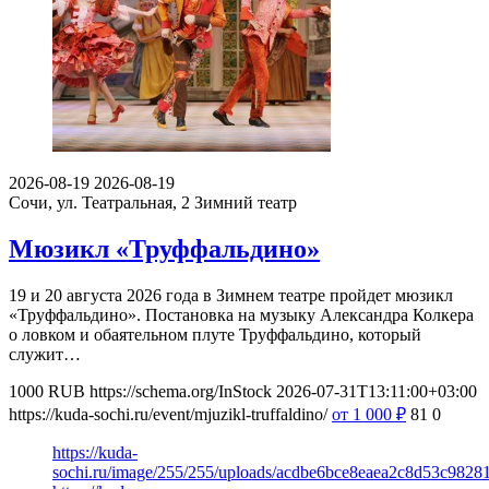
2026-08-19
2026-08-19
Сочи, ул. Театральная, 2
Зимний театр
Мюзикл «Труффальдино»
19 и 20 августа 2026 года в Зимнем театре пройдет мюзикл
«Труффальдино». Постановка на музыку Александра Колкера
о ловком и обаятельном плуте Труффальдино, который
служит…
1000
RUB
https://schema.org/InStock
2026-07-31T13:11:00+03:00
https://kuda-sochi.ru/event/mjuzikl-truffaldino/
от 1 000
₽
81
0
https://kuda-
sochi.ru/image/255/255/uploads/acdbe6bce8eaea2c8d53c98281