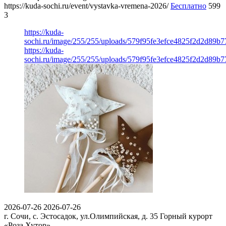
https://kuda-sochi.ru/event/vystavka-vremena-2026/
Бесплатно
599
3
https://kuda-
sochi.ru/image/255/255/uploads/579f95fe3efce4825f2d2d89b
https://kuda-
sochi.ru/image/255/255/uploads/579f95fe3efce4825f2d2d89b
2026-07-26
2026-07-26
г. Сочи, с. Эстосадок, ул.Олимпийская, д. 35
Горный курорт
«Роза Хутор»