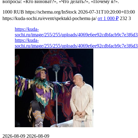
вопросы: «Кто виноват?», «Что делать?», «Почему я?».
1000
RUB
https://schema.org/InStock
2026-07-31T10:20:00+03:00
https://kuda-sochi.ru/event/spektakl-pochemu-ja/
от 1 000
₽
232
3
https://kuda-
sochi.ru/image/255/255/uploads/4069e6ee92cdbfacb9c7e3f6d
https://kuda-
sochi.ru/image/255/255/uploads/4069e6ee92cdbfacb9c7e3f6d
2026-08-09
2026-08-09