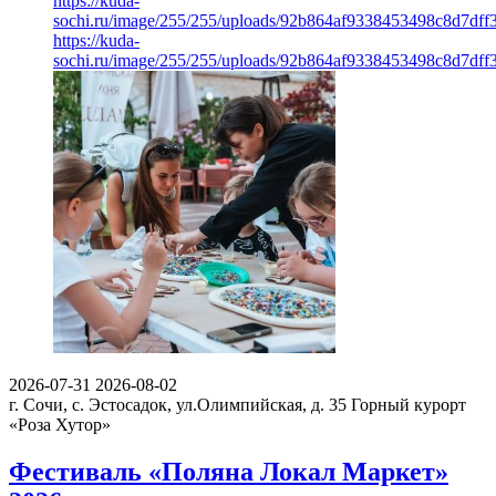
https://kuda-
sochi.ru/image/255/255/uploads/92b864af9338453498c8d7dff
https://kuda-
sochi.ru/image/255/255/uploads/92b864af9338453498c8d7dff
2026-07-31
2026-08-02
г. Сочи, с. Эстосадок, ул.Олимпийская, д. 35
Горный курорт
«Роза Хутор»
Фестиваль «Поляна Локал Маркет»