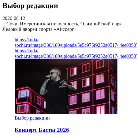
Выбор редакции
2026-08-12
г. Сочи, Имеретинская низменность, Олимпийский парк
Ледовый дворец спорта «Айсберг»
https://kuda-
sochi.ru/image/336/180/uploads/5e5c975f9252a051744ee0350
https://kuda-
sochi.ru/image/336/180/uploads/5e5c975f9252a051744ee0350
Выбор редакции
Концерт Басты 2026