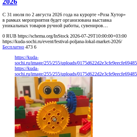
2026
С 31 июля по 2 августа 2026 года на курорте «Роза Хутор»
в рамках мероприятия будет организована выставка
уникальных товаров ручной работы, сувениров…
0
RUB
https://schema.org/InStock
2026-07-29T10:00:00+03:00
https://kuda-sochi.ru/event/festival-poljana-lokal-market-2026/
Бесплатно
473
6
https://kuda-
sochi.ru/image/255/255/uploads/0175d622d2e3cfe9eecfe6948
https://kuda-
sochi.ru/image/255/255/uploads/0175d622d2e3cfe9eecfe6948