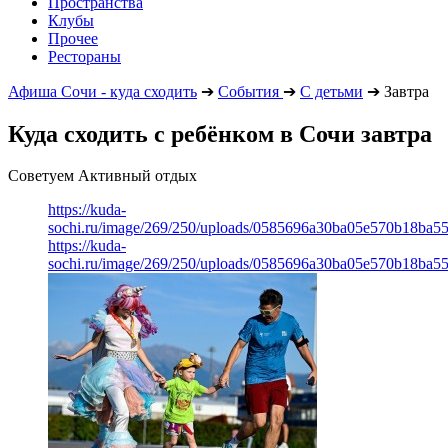
Пространства
Клубы
Прочее
Рестораны
Афиша Сочи - куда сходить
➔
События
➔
С детьми
➔
Завтра
Куда сходить с ребёнком в Сочи завтра
Советуем Активный отдых
https://kuda-
sochi.ru/image/269/250/uploads/0585696a30ba05e570b18ba5
https://kuda-
sochi.ru/image/269/250/uploads/0585696a30ba05e570b18ba5