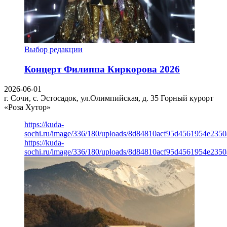
Выбор редакции
Концерт Филиппа Киркорова 2026
2026-06-01
г. Сочи, с. Эстосадок, ул.Олимпийская, д. 35
Горный курорт
«Роза Хутор»
https://kuda-
sochi.ru/image/336/180/uploads/8d84810acf95d4561954e235
https://kuda-
sochi.ru/image/336/180/uploads/8d84810acf95d4561954e235