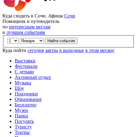
Куда сходить в Сочи. Афиша
Сочи
Помощник и путеводитель
по
интересным местам
и
лучшим событиям
Куда пойти
сегодня
завтра
в выходные
в этом месяце
Выставки
Фестивали
С детьми
Активный отдых
Музыка
Шоу
Праздники
Образование
Бесплатно
Музеи
Парки
Погулять
Туристу
Театры