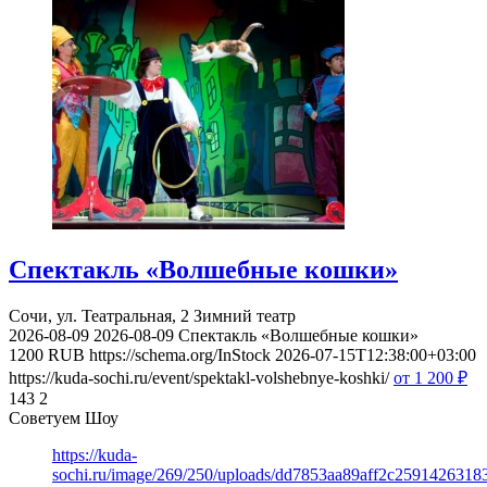
Спектакль «Волшебные кошки»
Сочи, ул. Театральная, 2
Зимний театр
2026-08-09
2026-08-09
Спектакль «Волшебные кошки»
1200
RUB
https://schema.org/InStock
2026-07-15T12:38:00+03:00
https://kuda-sochi.ru/event/spektakl-volshebnye-koshki/
от 1 200
₽
143
2
Советуем Шоу
https://kuda-
sochi.ru/image/269/250/uploads/dd7853aa89aff2c2591426318