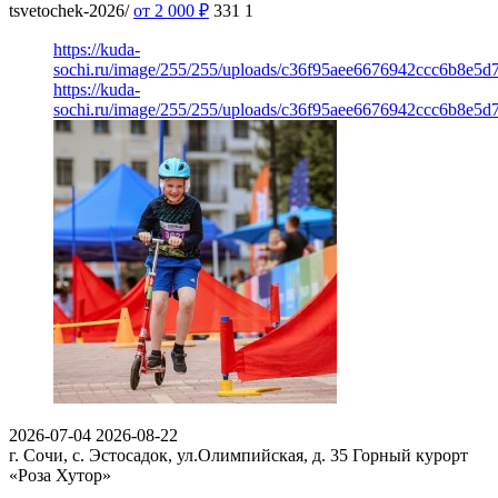
tsvetochek-2026/
от 2 000
₽
331
1
https://kuda-
sochi.ru/image/255/255/uploads/c36f95aee6676942ccc6b8e5d7
https://kuda-
sochi.ru/image/255/255/uploads/c36f95aee6676942ccc6b8e5d7
2026-07-04
2026-08-22
г. Сочи, с. Эстосадок, ул.Олимпийская, д. 35
Горный курорт
«Роза Хутор»