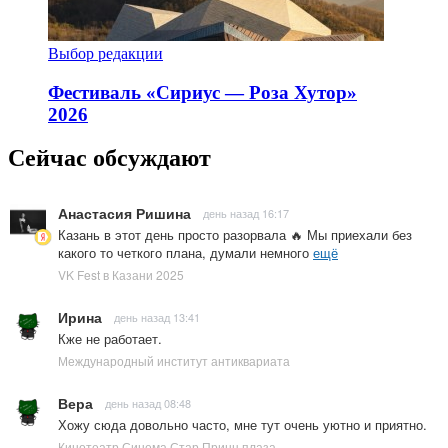
Выбор редакции
Фестиваль «Сириус — Роза Хутор»
2026
Сейчас обсуждают
Анастасия Ришина
день назад 16:17
Казань в этот день просто разорвала 🔥 Мы приехали без
какого то четкого плана, думали немного
ещё
VK Fest в Казани 2025
Ирина
день назад 13:41
Кже не работает.
Международный институт антиквариата
Вера
день назад 08:48
Хожу сюда довольно часто, мне тут очень уютно и приятно.
Кинотеатр Синема Стар Принц плаза