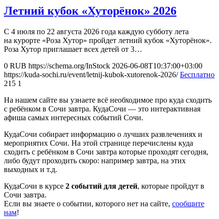
Летний кубок «Хуторёнок» 2026
С 4 июля по 22 августа 2026 года каждую субботу лета
на курорте «Роза Хутор» пройдет летний кубок «Хуторёнок».
Роза Хутор приглашает всех детей от 3…
0
RUB
https://schema.org/InStock
2026-06-08T10:37:00+03:00
https://kuda-sochi.ru/event/letnij-kubok-xutorenok-2026/
Бесплатно
215
1
На нашем сайте вы узнаете всё необходимое про куда сходить
с ребёнком в Сочи завтра. КудаСочи — это интерактивная
афиша самых интересных событий Сочи.
КудаСочи собирает информацию о лучших развлечениях и
мероприятих Сочи. На этой странице перечислены куда
сходить с ребёнком в Сочи завтра которые проходят сегодня,
либо будут проходить скоро: например завтра, на этих
выходных и т.д.
КудаСочи в курсе
2 событий для детей
, которые пройдут в
Сочи завтра.
Если вы знаете о событии, которого нет на сайте,
сообщите
нам
!