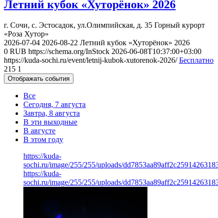
Летний кубок «Хуторёнок» 2026
г. Сочи, с. Эстосадок, ул.Олимпийская, д. 35
Горный курорт
«Роза Хутор»
2026-07-04
2026-08-22
Летний кубок «Хуторёнок» 2026
0
RUB
https://schema.org/InStock
2026-06-08T10:37:00+03:00
https://kuda-sochi.ru/event/letnij-kubok-xutorenok-2026/
Бесплатно
215
1
Отображать события
Все
Сегодня, 7 августа
Завтра, 8 августа
В эти выходные
В августе
В этом году
https://kuda-
sochi.ru/image/255/255/uploads/dd7853aa89aff2c2591426318
https://kuda-
sochi.ru/image/255/255/uploads/dd7853aa89aff2c2591426318