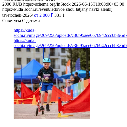
2000
RUB
https://schema.org/InStock
2026-06-15T10:03:00+03:00
https://kuda-sochi.ru/event/ledovoe-shou-tatjany-navki-alenkij-
tsvetochek-2026/
от 2 000
₽
331
1
Советуем С детьми
https://kuda-
sochi.ru/image/269/250/uploads/c36f95aee6676942ccc6b8e5d7
https://kuda-
sochi.ru/image/269/250/uploads/c36f95aee6676942ccc6b8e5d7