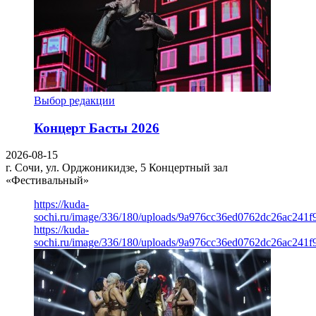
Выбор редакции
Концерт Басты 2026
2026-08-15
г. Сочи, ул. Орджоникидзе, 5
Концертный зал
«Фестивальный»
https://kuda-
sochi.ru/image/336/180/uploads/9a976cc36ed0762dc26ac241f
https://kuda-
sochi.ru/image/336/180/uploads/9a976cc36ed0762dc26ac241f