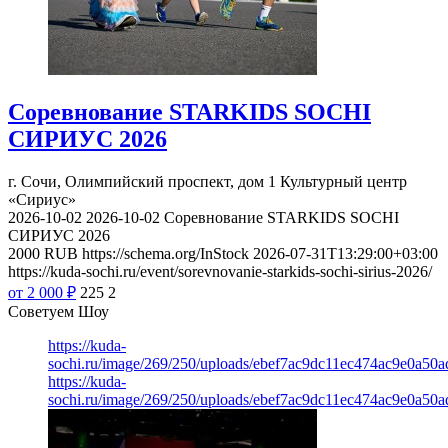
Соревнование STARKIDS SOCHI
СИРИУС 2026
г. Сочи, Олимпийский проспект, дом 1
Культурный центр
«Сириус»
2026-10-02
2026-10-02
Соревнование STARKIDS SOCHI
СИРИУС 2026
2000
RUB
https://schema.org/InStock
2026-07-31T13:29:00+03:00
https://kuda-sochi.ru/event/sorevnovanie-starkids-sochi-sirius-2026/
от 2 000
₽
225
2
Советуем Шоу
https://kuda-
sochi.ru/image/269/250/uploads/ebef7ac9dc11ec474ac9e0a50a
https://kuda-
sochi.ru/image/269/250/uploads/ebef7ac9dc11ec474ac9e0a50a