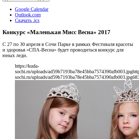
Google Calendar
Outlook.com
Скачать .ics
Конкурс «Маленькая Мисс Весна» 2017
С 27 по 30 апреля в Сочи Парке в рамках Фестиваля красоты
и здоровья «СПА-Весна» будет проводиться конкурс для
юных леди.
https://kuda-
sochi.ru/uploads/ad59b7193ba78e45bba7574390afb003.jpg
htt
sochi.ru/uploads/ad59b7193ba78e45bba7574390afb003.jpg
68