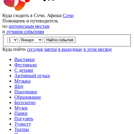
Куда сходить в Сочи. Афиша
Сочи
Помощник и путеводитель
по
интересным местам
и
лучшим событиям
Куда пойти
сегодня
завтра
в выходные
в этом месяце
Выставки
Фестивали
С детьми
Активный отдых
Музыка
Шоу
Праздники
Образование
Бесплатно
Музеи
Парки
Погулять
Туристу
Театры