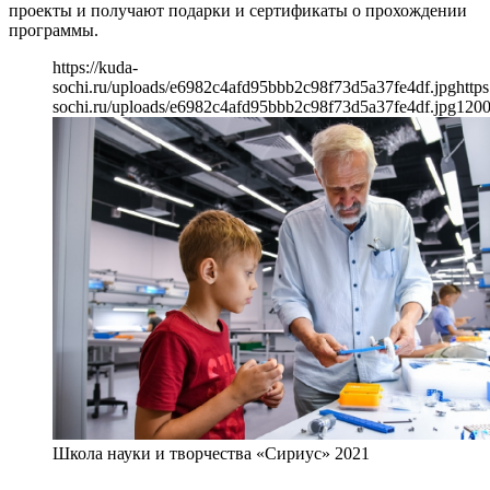
проекты и получают подарки и сертификаты о прохождении
программы.
https://kuda-
sochi.ru/uploads/e6982c4afd95bbb2c98f73d5a37fe4df.jpg
https
sochi.ru/uploads/e6982c4afd95bbb2c98f73d5a37fe4df.jpg
120
Школа науки и творчества «Сириус» 2021