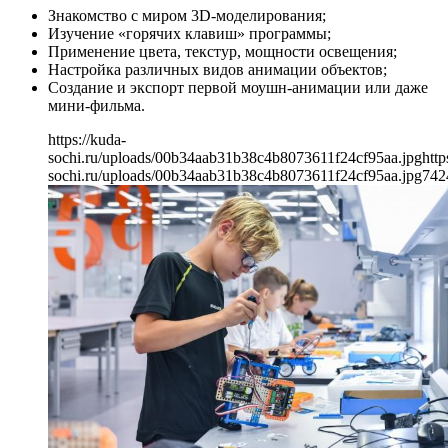
Знакомство с миром 3D-моделирования;
Изучение «горячих клавиш» программы;
Применение цвета, текстур, мощности освещения;
Настройка различных видов анимации объектов;
Создание и экспорт первой моушн-анимации или даже
мини-фильма.
https://kuda-
sochi.ru/uploads/00b34aab31b38c4b8073611f24cf95aa.jpg
http
sochi.ru/uploads/00b34aab31b38c4b8073611f24cf95aa.jpg
742