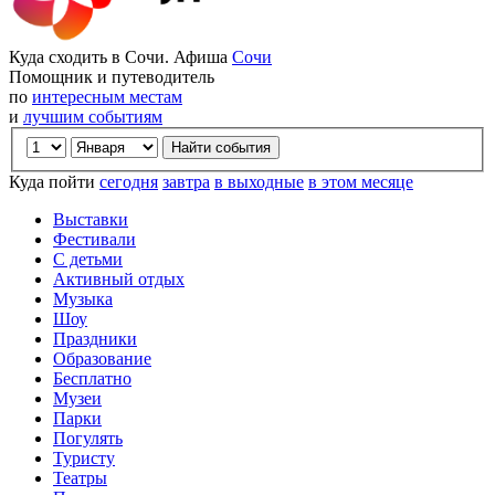
Куда сходить в Сочи. Афиша
Сочи
Помощник и путеводитель
по
интересным местам
и
лучшим событиям
Куда пойти
сегодня
завтра
в выходные
в этом месяце
Выставки
Фестивали
С детьми
Активный отдых
Музыка
Шоу
Праздники
Образование
Бесплатно
Музеи
Парки
Погулять
Туристу
Театры