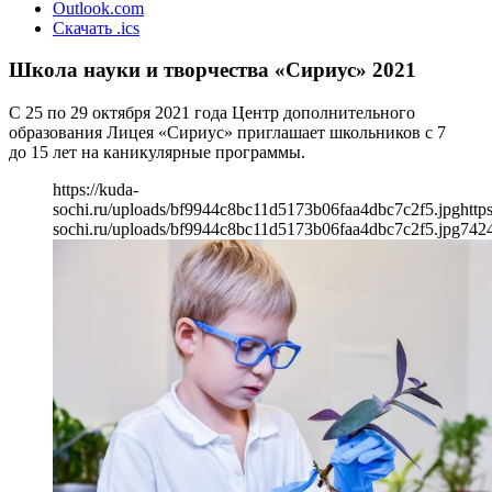
Outlook.com
Скачать .ics
Школа науки и творчества «Сириус» 2021
С 25 по 29 октября 2021 года Центр дополнительного
образования Лицея «Сириус» приглашает школьников с 7
до 15 лет на каникулярные программы.
https://kuda-
sochi.ru/uploads/bf9944c8bc11d5173b06faa4dbc7c2f5.jpg
http
sochi.ru/uploads/bf9944c8bc11d5173b06faa4dbc7c2f5.jpg
742