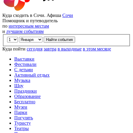
Куда сходить в Сочи. Афиша
Сочи
Помощник и путеводитель
по
интересным местам
и
лучшим событиям
Куда пойти
сегодня
завтра
в выходные
в этом месяце
Выставки
Фестивали
С детьми
Активный отдых
Музыка
Шоу
Праздники
Образование
Бесплатно
Музеи
Парки
Погулять
Туристу
Театры