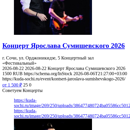
Концерт Ярослава Сумишевского 2026
г. Сочи, ул. Орджоникидзе, 5
Концертный зал
«Фестивальный»
2026-08-22
2026-08-22
Концерт Ярослава Сумишевского 2026
1500
RUB
https://schema.org/InStock
2026-08-06T21:27:00+03:00
https://kuda-sochi.ru/event/kontsert-jaroslava-sumishevskogo-2026/
от 1 500
₽
25
0
Советуем Концерты
https://kuda-
sochi.ru/image/269/250/uploads/386477480724ba05586cc501
https://kuda-
sochi.ru/image/269/250/uploads/386477480724ba05586cc501