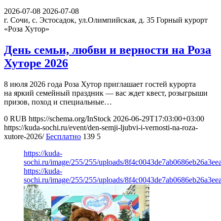
2026-07-08
2026-07-08
г. Сочи, с. Эстосадок, ул.Олимпийская, д. 35
Горный курорт
«Роза Хутор»
День семьи, любви и верности на Роза
Хуторе 2026
8 июля 2026 года Роза Хутор приглашает гостей курорта
на яркий семейный праздник — вас ждет квест, розыгрыши
призов, поход и специальные…
0
RUB
https://schema.org/InStock
2026-06-29T17:03:00+03:00
https://kuda-sochi.ru/event/den-semji-ljubvi-i-vernosti-na-roza-
xutore-2026/
Бесплатно
139
5
https://kuda-
sochi.ru/image/255/255/uploads/8f4c0043de7ab0686eb26a3eea
https://kuda-
sochi.ru/image/255/255/uploads/8f4c0043de7ab0686eb26a3eea