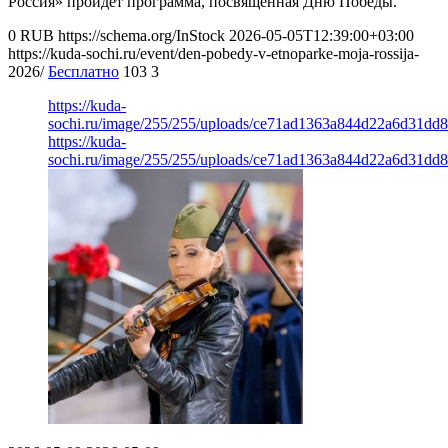
Россия» пройдет программа, посвящённая Дню Победы.
0
RUB
https://schema.org/InStock
2026-05-05T12:39:00+03:00
https://kuda-sochi.ru/event/den-pobedy-v-etnoparke-moja-rossija-
2026/
Бесплатно
103
3
https://kuda-
sochi.ru/image/255/255/uploads/ce71ad1363a844d22a6d31dd8
https://kuda-
sochi.ru/image/255/255/uploads/ce71ad1363a844d22a6d31dd8