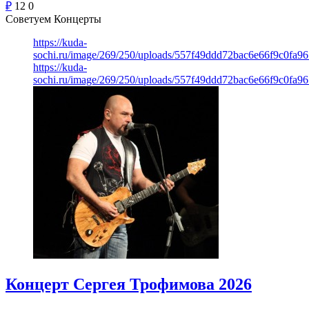
₽
12
0
Советуем Концерты
https://kuda-
sochi.ru/image/269/250/uploads/557f49ddd72bac6e66f9c0fa96
https://kuda-
sochi.ru/image/269/250/uploads/557f49ddd72bac6e66f9c0fa96
Концерт Сергея Трофимова 2026