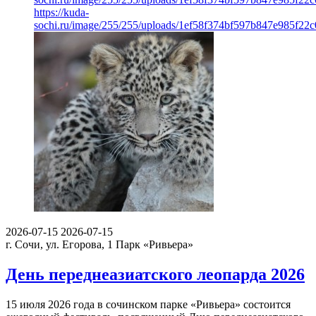
https://kuda-
sochi.ru/image/255/255/uploads/1ef58f374bf597b847e985f22
2026-07-15
2026-07-15
г. Сочи, ул. Егорова, 1
Парк «Ривьера»
День переднеазиатского леопарда 2026
15 июля 2026 года в сочинском парке «Ривьера» состоится