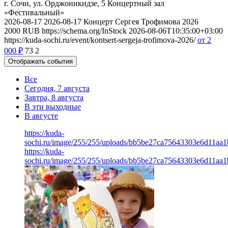
г. Сочи, ул. Орджоникидзе, 5
Концертный зал
«Фестивальный»
2026-08-17
2026-08-17
Концерт Сергея Трофимова 2026
2000
RUB
https://schema.org/InStock
2026-08-06T10:35:00+03:00
https://kuda-sochi.ru/event/kontsert-sergeja-trofimova-2026/
от 2
000
₽
73
2
Отображать события
Все
Сегодня, 7 августа
Завтра, 8 августа
В эти выходные
В августе
https://kuda-
sochi.ru/image/255/255/uploads/bb5be27ca75643303e6d11aa
https://kuda-
sochi.ru/image/255/255/uploads/bb5be27ca75643303e6d11aa