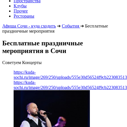
Пространства
Клубы
Прочее
Рестораны
Афиша Сочи - куда сходить
➔
События
➔
Бесплатные
праздничные мероприятия
Бесплатные праздничные
мероприятия в Сочи
Советуем Концерты
https://kuda-
sochi.ru/image/269/250/uploads/555e30d56524f9cb223083513
https://kuda-
sochi.ru/image/269/250/uploads/555e30d56524f9cb223083513