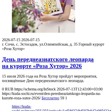
2026-07-15
2026-07-15
г. Сочи, с. Эстосадок, ул.Олимпийская, д. 35
Горный курорт
«Роза Хутор»
День переднеазиатского леопарда
на курорте «Роза Хутор» 2026
15 июля 2026 года на Роза Хутор пройдут мероприятия,
посвящённые Дню переднеазиатского леопарда.
0
RUB
https://schema.org/InStock
2026-07-13T12:43:00+03:00
https://kuda-sochi.ru/event/den-peredneaziatskogo-leoparda-na-
kurorte-roza-xutor-2026/
Бесплатно
59
1
https://kuda-
sochi.ru/image/255/255/uploads/1ef58f374bf597b847e985f22