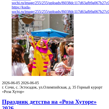
sochi.ru/image/255/255/uploads/f6038dc117d63afb9a067b27c
https://kuda-
sochi.ru/image/255/255/uploads/f6038dc117d63afb9a067b27c
2026-06-05
2026-06-05
г. Сочи, с. Эстосадок, ул.Олимпийская, д. 35
Горный курорт
«Роза Хутор»
Праздник детства на «Роза Хуторе»
2026