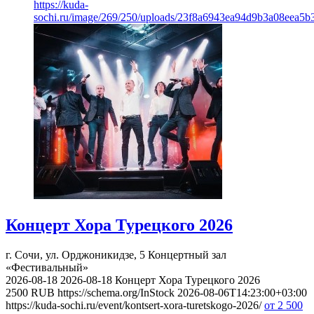
https://kuda-
sochi.ru/image/269/250/uploads/23f8a6943ea94d9b3a08eea5b
Концерт Хора Турецкого 2026
г. Сочи, ул. Орджоникидзе, 5
Концертный зал
«Фестивальный»
2026-08-18
2026-08-18
Концерт Хора Турецкого 2026
2500
RUB
https://schema.org/InStock
2026-08-06T14:23:00+03:00
https://kuda-sochi.ru/event/kontsert-xora-turetskogo-2026/
от 2 500