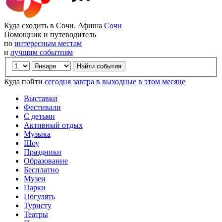
Куда сходить в Сочи. Афиша
Сочи
Помощник и путеводитель
по
интересным местам
и
лучшим событиям
Куда пойти
сегодня
завтра
в выходные
в этом месяце
Выставки
Фестивали
С детьми
Активный отдых
Музыка
Шоу
Праздники
Образование
Бесплатно
Музеи
Парки
Погулять
Туристу
Театры