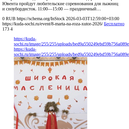
Ювента пройдут любительские соревнования для лыжниц
и сноубордисток. 11:00—15:00 — праздничный…
0
RUB
https://schema.org/InStock
2026-03-03T12:59:00+03:00
https://kuda-sochi.ru/event/8-marta-na-roza-xutor-2026/
Бесплатно
173
4
https://kuda-
sochi.ru/image/255/255/uploads/bed9a550249ebd59b756a089
https://kuda-
sochi.ru/image/255/255/uploads/bed9a550249ebd59b756a089