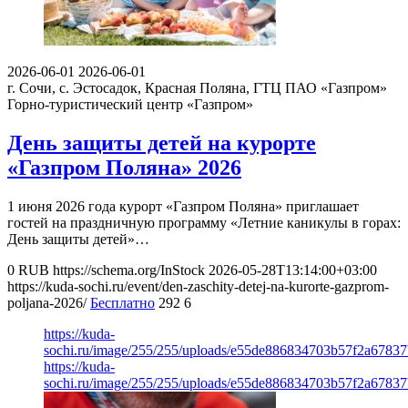
2026-06-01
2026-06-01
г. Сочи, с. Эстосадок, Красная Поляна, ГТЦ ПАО «Газпром»
Горно-туристический центр «Газпром»
День защиты детей на курорте
«Газпром Поляна» 2026
1 июня 2026 года курорт «Газпром Поляна» приглашает
гостей на праздничную программу «Летние каникулы в горах:
День защиты детей»…
0
RUB
https://schema.org/InStock
2026-05-28T13:14:00+03:00
https://kuda-sochi.ru/event/den-zaschity-detej-na-kurorte-gazprom-
poljana-2026/
Бесплатно
292
6
https://kuda-
sochi.ru/image/255/255/uploads/e55de886834703b57f2a6783
https://kuda-
sochi.ru/image/255/255/uploads/e55de886834703b57f2a6783