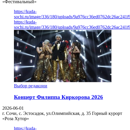
«Фестивальный»
https://kuda-
sochi.ru/image/336/180/uploads/9a976cc36ed0762dc26ac241f
https://kuda-
sochi.ru/image/336/180/uploads/9a976cc36ed0762dc26ac241f
Выбор редакции
Концерт Филиппа Киркорова 2026
2026-06-01
г. Сочи, с. Эстосадок, ул.Олимпийская, д. 35
Горный курорт
«Роза Хутор»
https://kuda-