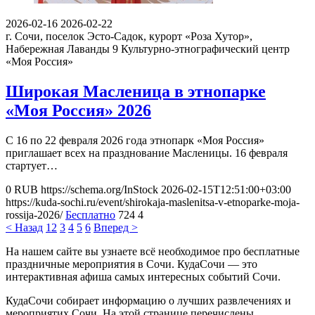
2026-02-16
2026-02-22
г. Сочи, поселок Эсто-Садок, курорт «Роза Хутор»,
Набережная Лаванды 9
Культурно-этнографический центр
«Моя Россия»
Широкая Масленица в этнопарке
«Моя Россия» 2026
С 16 по 22 февраля 2026 года этнопарк «Моя Россия»
приглашает всех на празднование Масленицы. 16 февраля
стартует…
0
RUB
https://schema.org/InStock
2026-02-15T12:51:00+03:00
https://kuda-sochi.ru/event/shirokaja-maslenitsa-v-etnoparke-moja-
rossija-2026/
Бесплатно
724
4
< Назад
1
2
3
4
5
6
Вперед >
На нашем сайте вы узнаете всё необходимое про бесплатные
праздничные мероприятия в Сочи. КудаСочи — это
интерактивная афиша самых интересных событий Сочи.
КудаСочи собирает информацию о лучших развлечениях и
мероприятих Сочи. На этой странице перечислены