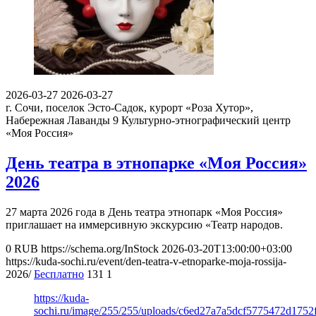
2026-03-27
2026-03-27
г. Сочи, поселок Эсто-Садок, курорт «Роза Хутор»,
Набережная Лаванды 9
Культурно-этнографический центр
«Моя Россия»
День театра в этнопарке «Моя Россия»
2026
27 марта 2026 года в День театра этнопарк «Моя Россия»
приглашает на иммерсивную экскурсию «Театр народов.
0
RUB
https://schema.org/InStock
2026-03-20T13:00:00+03:00
https://kuda-sochi.ru/event/den-teatra-v-etnoparke-moja-rossija-
2026/
Бесплатно
131
1
https://kuda-
sochi.ru/image/255/255/uploads/c6ed27a7a5dcf5775472d1752