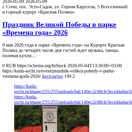
2026-05-09
2026-05-09
г. Сочи, пос. Эсто-Садок, ул. Горная Карусель, 5
Всесезонный
и горный курорт «Красная Поляна»
Праздник Великой Победы в парке
«Времена года» 2026
9 мая 2026 года в парке «Времена года» на Курорте Красная
Поляна до четырёх часов дня гостей ждет музыка, танцы,
полевая кухня…
0
RUB
https://schema.org/InStock
2026-05-04T13:30:00+03:00
https://kuda-sochi.ru/event/prazdnik-velikoj-pobedy-v-parke-
vremena-goda-2026/
Бесплатно
199
2
https://kuda-
sochi.ru/image/255/255/uploads/bdc140ec2c68cfe3eced4a6ac0
https://kuda-
sochi.ru/image/255/255/uploads/bdc140ec2c68cfe3eced4a6ac0