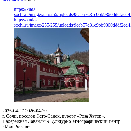
https://kuda-
sochi.ru/image/255/255/uploads/9cab57c31c9bb9860dddf2ed
https://kuda-
sochi.ru/image/255/255/uploads/9cab57c31c9bb9860dddf2ed
2026-04-27
2026-04-30
г. Сочи, поселок Эсто-Садок, курорт «Роза Хутор»,
Набережная Лаванды 9
Культурно-этнографический центр
«Моя Россия»