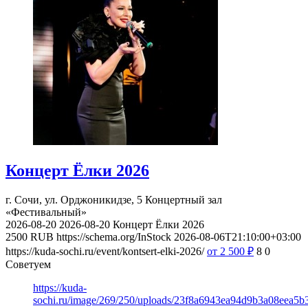
Концерт Ёлки 2026
г. Сочи, ул. Орджоникидзе, 5
Концертный зал
«Фестивальный»
2026-08-20
2026-08-20
Концерт Ёлки 2026
2500
RUB
https://schema.org/InStock
2026-08-06T21:10:00+03:00
https://kuda-sochi.ru/event/kontsert-elki-2026/
от 2 500
₽
8
0
Советуем
https://kuda-
sochi.ru/image/269/250/uploads/23f8a6943ea94d9b3a08eea5b