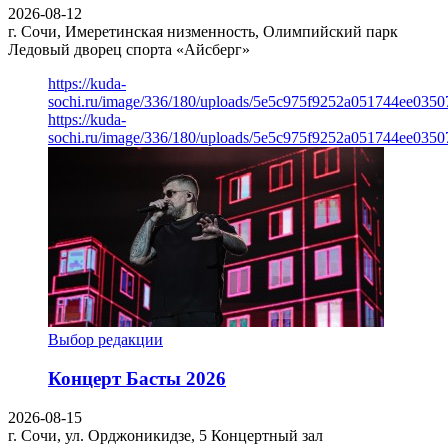
2026-08-12
г. Сочи, Имеретинская низменность, Олимпийский парк
Ледовый дворец спорта «Айсберг»
https://kuda-
sochi.ru/image/336/180/uploads/5e5c975f9252a051744ee0350
https://kuda-
sochi.ru/image/336/180/uploads/5e5c975f9252a051744ee0350
Выбор редакции
Концерт Басты 2026
2026-08-15
г. Сочи, ул. Орджоникидзе, 5
Концертный зал