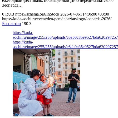
ежегодный фестиваль, посвященный Дню переднеазиатского
леопарда…
0
RUB
https://schema.org/InStock
2026-07-06T14:06:00+03:00
https://kuda-sochi.ru/event/den-peredneaziatskogo-leoparda-2026/
Бесплатно
190
3
https://kuda-
sochi.ru/image/255/255/uploads/c6ab0c85e9527bda620297257
https://kuda-
sochi.ru/image/255/255/uploads/c6ab0c85e9527bda620297257