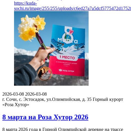
https://kuda-
sochi.ru/image/255/255/uploads/c6ed27a7a5dcf5775472d1752
2026-03-08
2026-03-08
г. Сочи, с. Эстосадок, ул.Олимпийская, д. 35
Горный курорт
«Роза Хутор»
8 марта на Роза Хутор 2026
8 марта 2026 года в Горной Олимпийской деревне на трассе