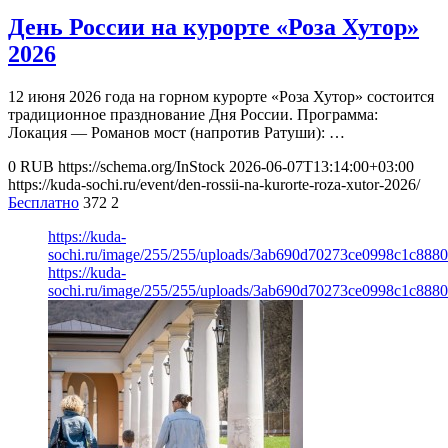
День России на курорте «Роза Хутор»
2026
12 июня 2026 года на горном курорте «Роза Хутор» состоится
традиционное празднование Дня России. Программа:
Локация — Романов мост (напротив Ратуши): …
0
RUB
https://schema.org/InStock
2026-06-07T13:14:00+03:00
https://kuda-sochi.ru/event/den-rossii-na-kurorte-roza-xutor-2026/
Бесплатно
372
2
https://kuda-
sochi.ru/image/255/255/uploads/3ab690d70273ce0998c1c888
https://kuda-
sochi.ru/image/255/255/uploads/3ab690d70273ce0998c1c888