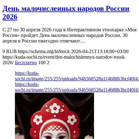
День малочисленных народов России
2026
С 27 по 30 апреля 2026 года в Интерактивном этнопарке «Моя
Россия» пройдет День малочисленных народов России. 30
апреля в России ежегодно отмечают…
0
RUB
https://schema.org/InStock
2026-04-21T13:18:00+03:00
https://kuda-sochi.ru/event/den-malochislennyx-narodov-rossii-
2026/
Бесплатно
100
2
https://kuda-
sochi.ru/image/255/255/uploads/94b568528a114688b3bcf40f4
https://kuda-
sochi.ru/image/255/255/uploads/94b568528a114688b3bcf40f4