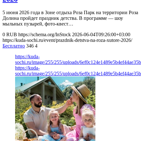
5 июня 2026 года в Зоне отдыха Роза Парк на территории Роза
Долина пройдет праздник детства. В программе — шоу
мыльных пузырей, фото-квест…
0
RUB
https://schema.org/InStock
2026-06-04T09:26:00+03:00
https://kuda-sochi.ru/event/prazdnik-detstva-na-roza-xutore-2026/
Бесплатно
346
4
https://kuda-
sochi.ru/image/255/255/uploads/6ef0c124e1489e5b4ef44ae35b
https://kuda-
sochi.ru/image/255/255/uploads/6ef0c124e1489e5b4ef44ae35b