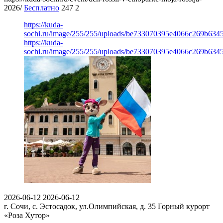
2026/
Бесплатно
247
2
https://kuda-
sochi.ru/image/255/255/uploads/be733070395e4066c269b6345
https://kuda-
sochi.ru/image/255/255/uploads/be733070395e4066c269b6345
2026-06-12
2026-06-12
г. Сочи, с. Эстосадок, ул.Олимпийская, д. 35
Горный курорт
«Роза Хутор»