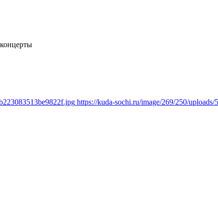
 концерты
9cb223083513be9822f.jpg
https://kuda-sochi.ru/image/269/250/uploa