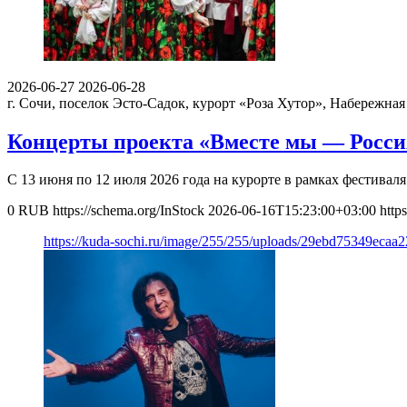
2026-06-27
2026-06-28
г. Сочи, поселок Эсто-Садок, курорт «Роза Хутор», Набережна
Концерты проекта «Вместе мы — Росси
С 13 июня по 12 июля 2026 года на курорте в рамках фестива
0
RUB
https://schema.org/InStock
2026-06-16T15:23:00+03:00
http
https://kuda-sochi.ru/image/255/255/uploads/29ebd75349eca