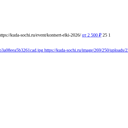
https://kuda-sochi.ru/event/kontsert-elki-2026/
от 2 500
₽
25
1
9b3a08eea5b3261cad.jpg
https://kuda-sochi.ru/image/269/250/upload