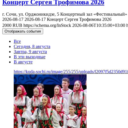
Концерт Сергея Трофимова 2026
г. Сочи, ул. Орджоникидзе, 5
Концертный зал «Фестивальный»
2026-08-17
2026-08-17
Концерт Сергея Трофимова 2026
2000
RUB
https://schema.org/InStock
2026-08-06T10:35:00+03:00
Отображать события
Все
Сегодня, 8 августа
Завтра, 9 августа
В эти выходные
В августе
https://kuda-sochi.ru/image/255/255/uploads/f2097f5d2350d9