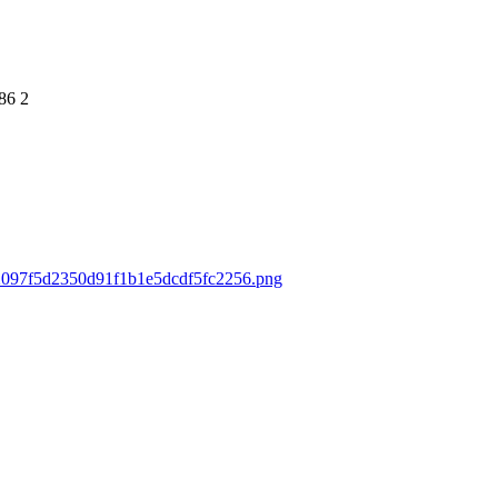
86
2
s/f2097f5d2350d91f1b1e5dcdf5fc2256.png