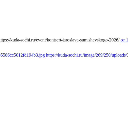
https://kuda-sochi.ru/event/kontsert-jaroslava-sumishevskogo-2026/
от 
a05586cc5012fd194b3.jpg
https://kuda-sochi.ru/image/269/250/uploa