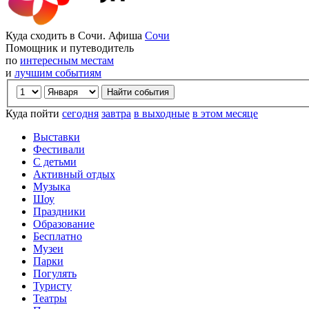
Куда сходить в Сочи. Афиша
Сочи
Помощник и путеводитель
по
интересным местам
и
лучшим событиям
Куда пойти
сегодня
завтра
в выходные
в этом месяце
Выставки
Фестивали
С детьми
Активный отдых
Музыка
Шоу
Праздники
Образование
Бесплатно
Музеи
Парки
Погулять
Туристу
Театры