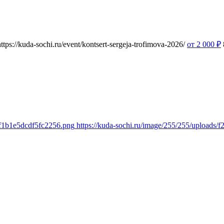
https://kuda-sochi.ru/event/kontsert-sergeja-trofimova-2026/
от 2 000
₽
1f1b1e5dcdf5fc2256.png
https://kuda-sochi.ru/image/255/255/upload