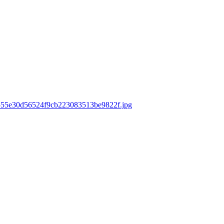
ds/555e30d56524f9cb223083513be9822f.jpg