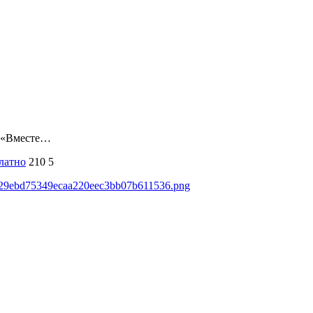
а «Вместе…
латно
210
5
ds/29ebd75349ecaa220eec3bb07b611536.png