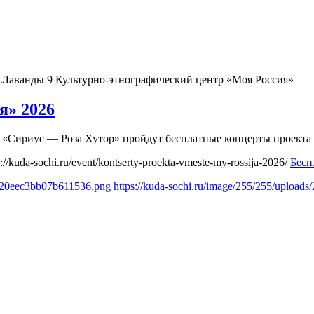
я Лаванды 9
Культурно-этнографический центр «Моя Россия»
я» 2026
ля «Сириус — Роза Хутор» пройдут бесплатные концерты проект
s://kuda-sochi.ru/event/kontserty-proekta-vmeste-my-rossija-2026/
Бесп
a220eec3bb07b611536.png
https://kuda-sochi.ru/image/255/255/uploa