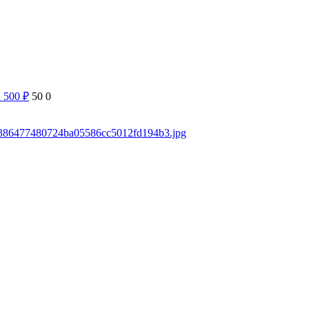
1 500
₽
50
0
ds/386477480724ba05586cc5012fd194b3.jpg