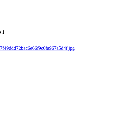
3
1
/557f49ddd72bac6e66f9c0fa967a5d4f.jpg