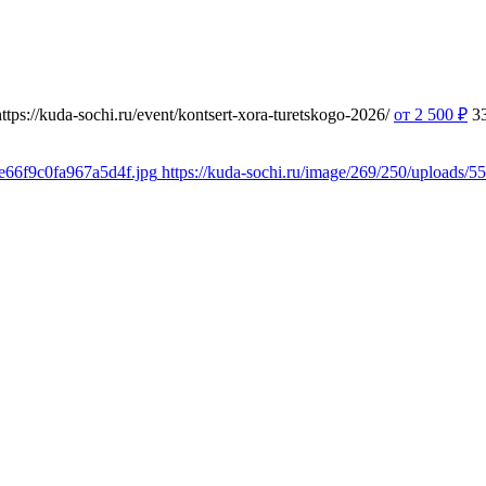
https://kuda-sochi.ru/event/kontsert-xora-turetskogo-2026/
от 2 500
₽
3
6e66f9c0fa967a5d4f.jpg
https://kuda-sochi.ru/image/269/250/uploads