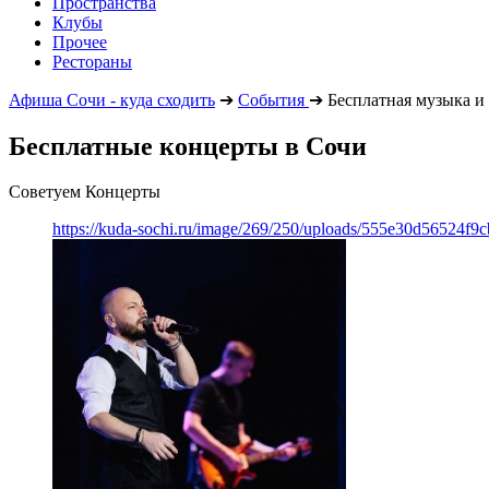
Пространства
Клубы
Прочее
Рестораны
Афиша Сочи - куда сходить
➔
События
➔
Бесплатная музыка и
Бесплатные концерты в Сочи
Советуем Концерты
https://kuda-sochi.ru/image/269/250/uploads/555e30d56524f