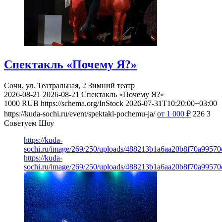
Спектакль «Почему Я?»
Сочи, ул. Театральная, 2
Зимний театр
2026-08-21
2026-08-21
Спектакль «Почему Я?»
1000
RUB
https://schema.org/InStock
2026-07-31T10:20:00+03:00
https://kuda-sochi.ru/event/spektakl-pochemu-ja/
от 1 000
₽
226
3
Советуем Шоу
https://kuda-
sochi.ru/image/269/250/uploads/488213b1a6aa20b8f70a99570
https://kuda-
sochi.ru/image/269/250/uploads/488213b1a6aa20b8f70a99570