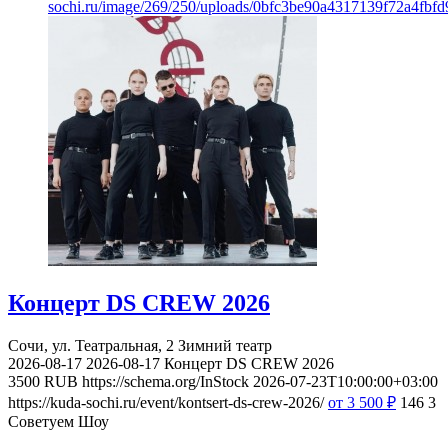
sochi.ru/image/269/250/uploads/0bfc3be90a4317139f72a4fbfd
Концерт DS CREW 2026
Сочи, ул. Театральная, 2
Зимний театр
2026-08-17
2026-08-17
Концерт DS CREW 2026
3500
RUB
https://schema.org/InStock
2026-07-23T10:00:00+03:00
https://kuda-sochi.ru/event/kontsert-ds-crew-2026/
от 3 500
₽
146
3
Советуем Шоу