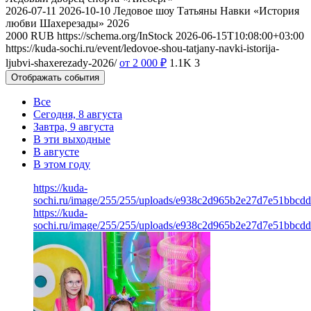
2026-07-11
2026-10-10
Ледовое шоу Татьяны Навки «История
любви Шахерезады» 2026
2000
RUB
https://schema.org/InStock
2026-06-15T10:08:00+03:00
https://kuda-sochi.ru/event/ledovoe-shou-tatjany-navki-istorija-
ljubvi-shaxerezady-2026/
от 2 000
₽
1.1K
3
Отображать события
Все
Сегодня, 8 августа
Завтра, 9 августа
В эти выходные
В августе
В этом году
https://kuda-
sochi.ru/image/255/255/uploads/e938c2d965b2e27d7e51bbcd
https://kuda-
sochi.ru/image/255/255/uploads/e938c2d965b2e27d7e51bbcd