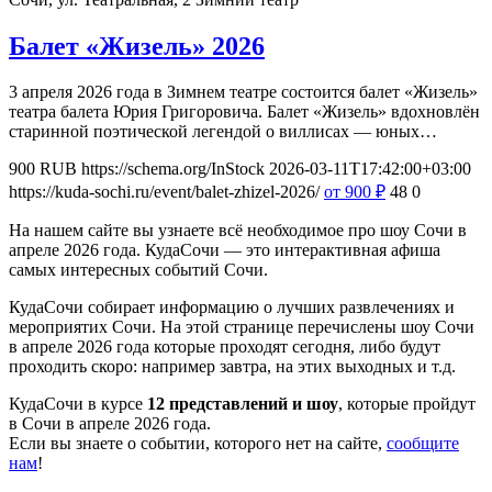
Балет «Жизель» 2026
3 апреля 2026 года в Зимнем театре состоится балет «Жизель»
театра балета Юрия Григоровича. Балет «Жизель» вдохновлён
старинной поэтической легендой о виллисах — юных…
900
RUB
https://schema.org/InStock
2026-03-11T17:42:00+03:00
https://kuda-sochi.ru/event/balet-zhizel-2026/
от 900
₽
48
0
На нашем сайте вы узнаете всё необходимое про шоу Сочи в
апреле 2026 года. КудаСочи — это интерактивная афиша
самых интересных событий Сочи.
КудаСочи собирает информацию о лучших развлечениях и
мероприятих Сочи. На этой странице перечислены шоу Сочи
в апреле 2026 года которые проходят сегодня, либо будут
проходить скоро: например завтра, на этих выходных и т.д.
КудаСочи в курсе
12 представлений и шоу
, которые пройдут
в Сочи в апреле 2026 года.
Если вы знаете о событии, которого нет на сайте,
сообщите
нам
!