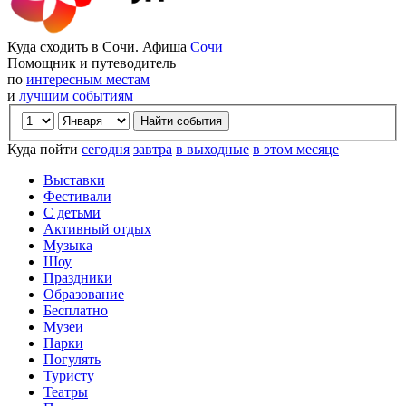
Куда сходить в Сочи. Афиша
Сочи
Помощник и путеводитель
по
интересным местам
и
лучшим событиям
Куда пойти
сегодня
завтра
в выходные
в этом месяце
Выставки
Фестивали
С детьми
Активный отдых
Музыка
Шоу
Праздники
Образование
Бесплатно
Музеи
Парки
Погулять
Туристу
Театры