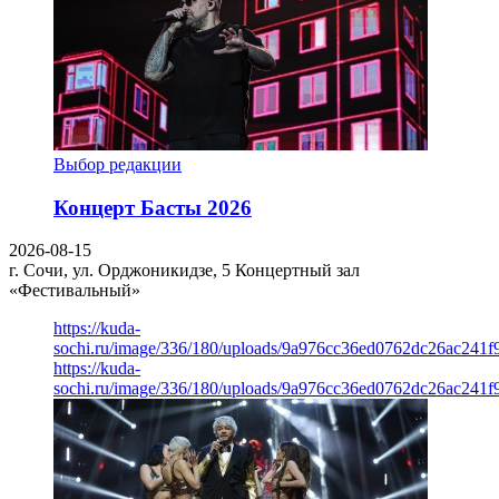
Выбор редакции
Концерт Басты 2026
2026-08-15
г. Сочи, ул. Орджоникидзе, 5
Концертный зал
«Фестивальный»
https://kuda-
sochi.ru/image/336/180/uploads/9a976cc36ed0762dc26ac241f
https://kuda-
sochi.ru/image/336/180/uploads/9a976cc36ed0762dc26ac241f