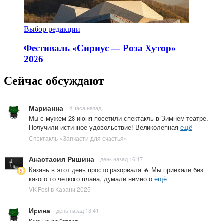
Выбор редакции
Фестиваль «Сириус — Роза Хутор»
2026
Сейчас обсуждают
Марианна
4 часа назад
Мы с мужем 28 июня посетили спектакль в Зимнем театре.
Получили истинное удовольствие! Великолепная
ещё
Спектакль «Запчасти для счастья»
Анастасия Ришина
день назад 16:17
Казань в этот день просто разорвала 🔥 Мы приехали без
какого то четкого плана, думали немного
ещё
VK Fest в Казани 2025
Ирина
день назад 13:41
Кже не работает.