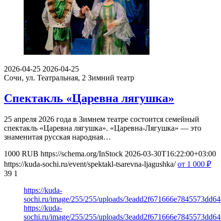
2026-04-25
2026-04-25
Сочи, ул. Театральная, 2
Зимний театр
Спектакль «Царевна лягушка»
25 апреля 2026 года в Зимнем театре состоится семейный
спектакль «Царевна лягушка». «Царевна-Лягушка» — это
знаменитая русская народная…
1000
RUB
https://schema.org/InStock
2026-03-30T16:22:00+03:00
https://kuda-sochi.ru/event/spektakl-tsarevna-ljagushka/
от 1 000
₽
39
1
https://kuda-
sochi.ru/image/255/255/uploads/3eadd2f671666e7845573dd64
https://kuda-
sochi.ru/image/255/255/uploads/3eadd2f671666e7845573dd64