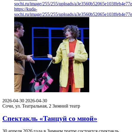
sochi.ru/image/255/255/uploads/a3e3560b52065e103ffeb4e77
https://kuda-
sochi.ru/image/255/255/uploads/a3e3560b52065e103ffeb4e77
2026-04-30
2026-04-30
Сочи, ул. Театральная, 2
Зимний театр
Спектакль «Танцуй со мной»
30 апреля 2026 года в Зимнем театре состоится спектакль