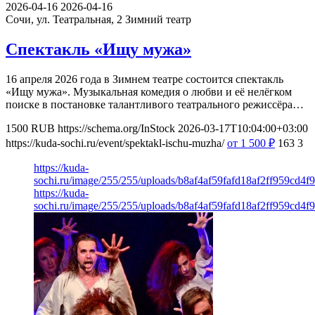
2026-04-16
2026-04-16
Сочи, ул. Театральная, 2
Зимний театр
Спектакль «Ищу мужа»
16 апреля 2026 года в Зимнем театре состоится спектакль
«Ищу мужа». Музыкальная комедия о любви и её нелёгком
поиске в постановке талантливого театрального режиссёра…
1500
RUB
https://schema.org/InStock
2026-03-17T10:04:00+03:00
https://kuda-sochi.ru/event/spektakl-ischu-muzha/
от 1 500
₽
163
3
https://kuda-
sochi.ru/image/255/255/uploads/b8af4af59fafd18af2ff959cd4f
https://kuda-
sochi.ru/image/255/255/uploads/b8af4af59fafd18af2ff959cd4f