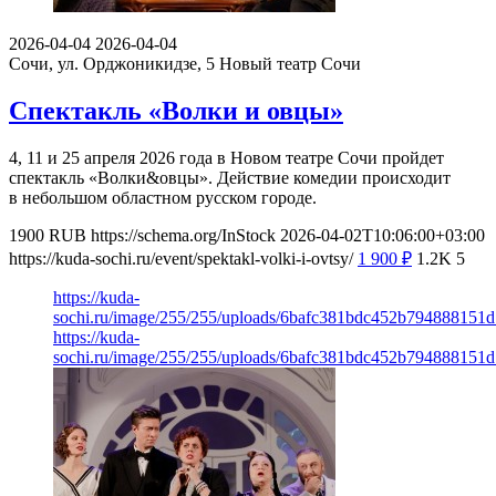
2026-04-04
2026-04-04
Сочи, ул. Орджоникидзе, 5
Новый театр Сочи
Спектакль «Волки и овцы»
4, 11 и 25 апреля 2026 года в Новом театре Сочи пройдет
спектакль «Волки&овцы». Действие комедии происходит
в небольшом областном русском городе.
1900
RUB
https://schema.org/InStock
2026-04-02T10:06:00+03:00
https://kuda-sochi.ru/event/spektakl-volki-i-ovtsy/
1 900
₽
1.2K
5
https://kuda-
sochi.ru/image/255/255/uploads/6bafc381bdc452b794888151
https://kuda-
sochi.ru/image/255/255/uploads/6bafc381bdc452b794888151