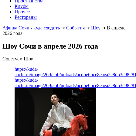
Пространства
Клубы
Прочее
Рестораны
Афиша Сочи - куда сходить
➔
События
➔
Шоу
➔
В апреле
2026 года
Шоу Сочи в апреле 2026 года
Советуем Шоу
https://kuda-
sochi.ru/image/269/250/uploads/acdbe6bce8eaea2c8d53c98281
https://kuda-
sochi.ru/image/269/250/uploads/acdbe6bce8eaea2c8d53c98281