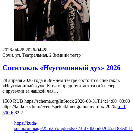
2026-04-28
2026-04-28
Сочи, ул. Театральная, 2
Зимний театр
Спектакль «Неугомонный дух» 2026
28 апреля 2026 года в Зимнем театре состоится спектакль
«Неугомонный дух». Кто-то предпочитает тихий вечер
с друзьями за чашкой чая…
1500
RUB
https://schema.org/InStock
2026-03-31T14:14:00+03:00
https://kuda-sochi.ru/event/spektakl-neugomonnyj-dux-2026/
от 1
500
₽
82
2
https://kuda-
sochi.ru/image/255/255/uploads/723fd7db65d026452183ed51