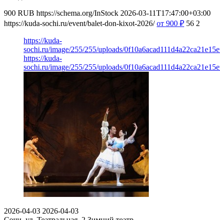
900
RUB
https://schema.org/InStock
2026-03-11T17:47:00+03:00
https://kuda-sochi.ru/event/balet-don-kixot-2026/
от 900
₽
56
2
https://kuda-
sochi.ru/image/255/255/uploads/0f10a6acad111d4a22ca21e15e
https://kuda-
sochi.ru/image/255/255/uploads/0f10a6acad111d4a22ca21e15e
2026-04-03
2026-04-03
Сочи, ул. Театральная, 2
Зимний театр