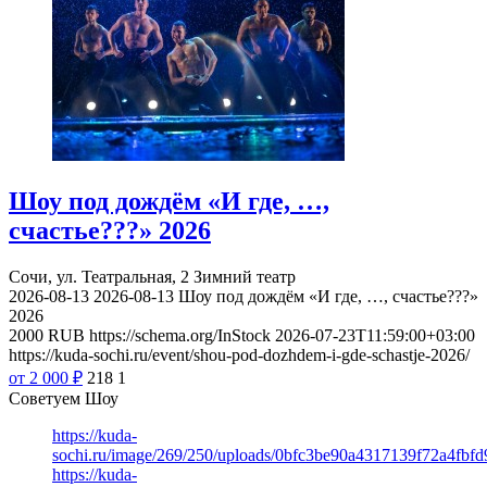
Шоу под дождём «И где, …,
счастье???» 2026
Сочи, ул. Театральная, 2
Зимний театр
2026-08-13
2026-08-13
Шоу под дождём «И где, …, счастье???»
2026
2000
RUB
https://schema.org/InStock
2026-07-23T11:59:00+03:00
https://kuda-sochi.ru/event/shou-pod-dozhdem-i-gde-schastje-2026/
от 2 000
₽
218
1
Советуем Шоу
https://kuda-
sochi.ru/image/269/250/uploads/0bfc3be90a4317139f72a4fbfd
https://kuda-