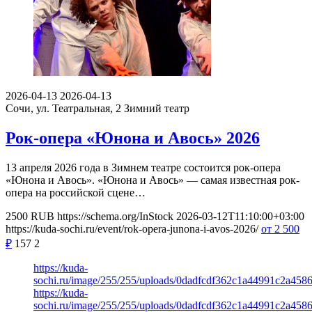
2026-04-13
2026-04-13
Сочи, ул. Театральная, 2
Зимний театр
Рок-опера «Юнона и Авось» 2026
13 апреля 2026 года в Зимнем театре состоится рок-опера
«Юнона и Авось». «Юнона и Авось» — самая известная рок-
опера на российской сцене…
2500
RUB
https://schema.org/InStock
2026-03-12T11:10:00+03:00
https://kuda-sochi.ru/event/rok-opera-junona-i-avos-2026/
от 2 500
₽
157
2
https://kuda-
sochi.ru/image/255/255/uploads/0dadfcdf362c1a44991c2a4586
https://kuda-
sochi.ru/image/255/255/uploads/0dadfcdf362c1a44991c2a4586