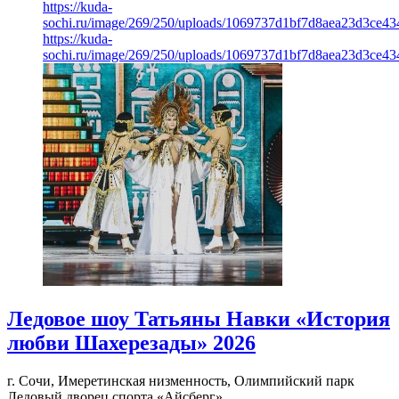
https://kuda-
sochi.ru/image/269/250/uploads/1069737d1bf7d8aea23d3ce43
https://kuda-
sochi.ru/image/269/250/uploads/1069737d1bf7d8aea23d3ce43
Ледовое шоу Татьяны Навки «История
любви Шахерезады» 2026
г. Сочи, Имеретинская низменность, Олимпийский парк
Ледовый дворец спорта «Айсберг»