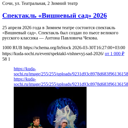
Сочи, ул. Театральная, 2
Зимний театр
Спектакль «Вишневый сад» 2026
25 апреля 2026 года в Зимнем театре состоится спектакль
«Вишневый сад». Спектакль был создан по пьесе великого
русского классика — Антона Павловича Чехова.
1000
RUB
https://schema.org/InStock
2026-03-30T16:27:00+03:00
https://kuda-sochi.ru/event/spektakl-vishnevyj-sad-2026/
от 1 000
₽
58
1
https://kuda-
sochi.ru/image/255/255/uploads/9231d93c8978d683f96136158
https://kuda-
sochi.ru/image/255/255/uploads/9231d93c8978d683f96136158