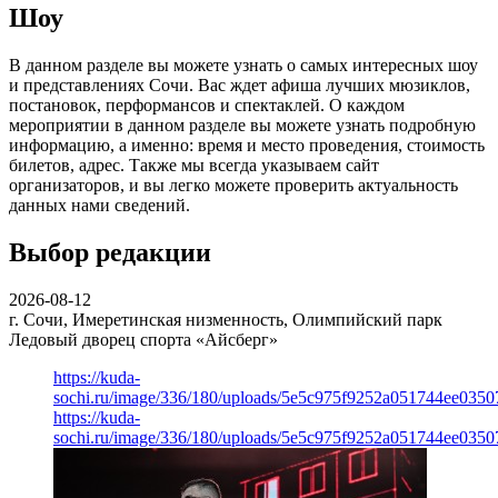
Шоу
В данном разделе вы можете узнать о самых интересных шоу
и представлениях Сочи. Вас ждет афиша лучших мюзиклов,
постановок, перформансов и спектаклей. О каждом
мероприятии в данном разделе вы можете узнать подробную
информацию, а именно: время и место проведения, стоимость
билетов, адрес. Также мы всегда указываем сайт
организаторов, и вы легко можете проверить актуальность
данных нами сведений.
Выбор редакции
2026-08-12
г. Сочи, Имеретинская низменность, Олимпийский парк
Ледовый дворец спорта «Айсберг»
https://kuda-
sochi.ru/image/336/180/uploads/5e5c975f9252a051744ee0350
https://kuda-
sochi.ru/image/336/180/uploads/5e5c975f9252a051744ee0350