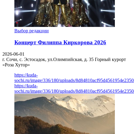
Выбор редакции
Концерт Филиппа Киркорова 2026
2026-06-01
г. Сочи, с. Эстосадок, ул.Олимпийская, д. 35
Горный курорт
«Роза Хутор»
https://kuda-
sochi.ru/image/336/180/uploads/8d84810acf95d4561954e235
https://kuda-
sochi.ru/image/336/180/uploads/8d84810acf95d4561954e235