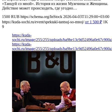
«Танцуй со мной». История из жизни Мужчины и Женщины.
Действие может происходить, где угодно…
1500
RUB
https://schema.org/InStock
2026-04-03T11:29:00+03:00
https://kuda-sochi.ru/event/spektakl-tantsuj-so-mnoj/
от 1 500
₽
1K
9
https://kuda-
sochi.ru/image/255/255/uploads/ba9be13c9d52496a0e67c900a
https://kuda-
sochi.ru/image/255/255/uploads/ba9be13c9d52496a0e67c900a