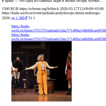
в браке — это одна из главных задач в жизни Игоря, осечки…
1500
RUB
https://schema.org/InStock
2026-03-17T12:09:00+03:00
https://kuda-sochi.ru/event/spektakl-podyskivaju-zhenu-nedorogo-
2026/
от 1 500
₽
51
1
https://kuda-
sochi.ru/image/255/255/uploads/24ac571406a144bfd6cae6058f
https://kuda-
sochi.ru/image/255/255/uploads/24ac571406a144bfd6cae6058f