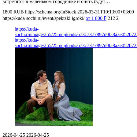
встретятся в маленьком городишке и опять будут…
1800
RUB
https://schema.org/InStock
2026-03-31T10:13:00+03:00
https://kuda-sochi.ru/event/spektakl-igroki/
от 1 800
₽
212
2
https://kuda-
sochi.ru/image/255/255/uploads/673c7377897d0fa8a3e052b72
https://kuda-
sochi.ru/image/255/255/uploads/673c7377897d0fa8a3e052b72
2026-04-25
2026-04-25