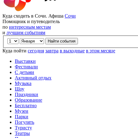
Куда сходить в Сочи. Афиша
Сочи
Помощник и путеводитель
по
интересным местам
и
лучшим событиям
Куда пойти
сегодня
завтра
в выходные
в этом месяце
Выставки
Фестивали
С детьми
Активный отдых
Музыка
Шоу
Праздники
Образование
Бесплатно
Музеи
Парки
Погулять
Туристу
Театры