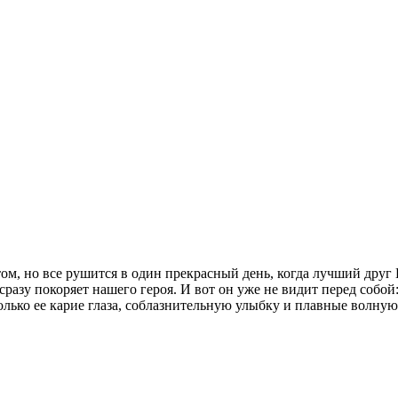
м, но все рушится в один прекрасный день, когда лучший друг 
азу покоряет нашего героя. И вот он уже не видит перед собой:
олько ее карие глаза, соблазнительную улыбку и плавные волну