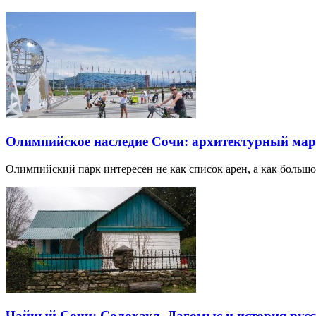
Олимпийское наследие Сочи: архитектурный ма
Олимпийский парк интересен не как список арен, а как большо
Чайный Сочи: Солохаул, Дагомыс и история русс