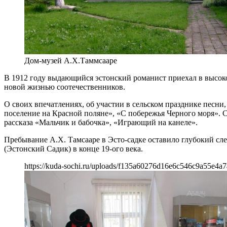
Дом-музей А.Х.Таммсааре
В 1912 году выдающийся эстонский романист приехал в высоко
новой жизнью соотечественников.
О своих впечатлениях, об участии в сельском празднике песни
поселение на Красной поляне», «С побережья Черного моря». С
рассказа «Мальчик и бабочка», «Играющий на канеле».
Пребывание А.Х. Тамсааре в Эсто-садке оставило глубокий сле
(Эстонский Садик) в конце 19-ого века.
https://kuda-sochi.ru/uploads/f135a60276d16e6c546c9a55e4a7