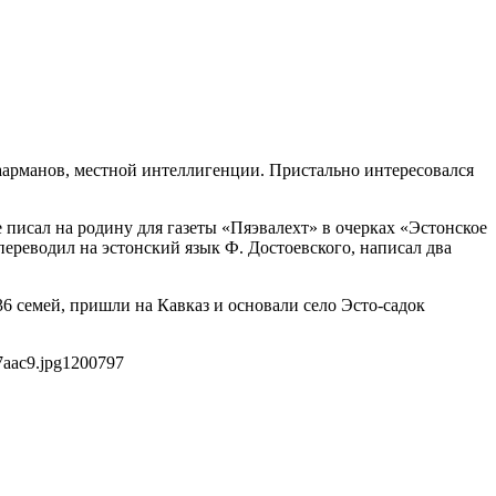
Ваарманов, местной интеллигенции. Пристально интересовался
 писал на родину для газеты «Пяэвалехт» в очерках «Эстонское
ереводил на эстонский язык Ф. Достоевского, написал два
6 семей, пришли на Кавказ и основали село Эсто-садок
7aac9.jpg
1200
797