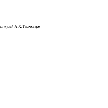
м-музей А.Х.Таммсааре