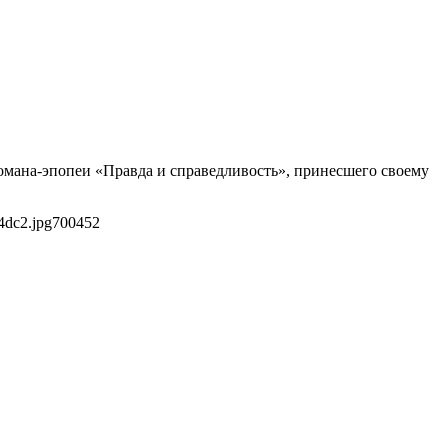
романа-эпопеи «Правда и справедливость», принесшего своему
4dc2.jpg
700
452