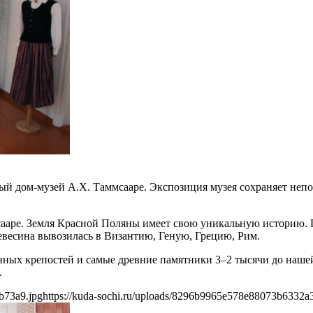
ный дом-музей А.Х. Таммсааре. Экспозиция музея сохраняет не
ммсааре. Земля Красной Поляны имеет свою уникальную историю
евесина вывозилась в Византию, Геную, Грецию, Рим.
ных крепостей и самые древние памятники 3–2 тысячи до нашей 
.
b73a9.jpg
https://kuda-sochi.ru/uploads/8296b9965e578e88073b6332a