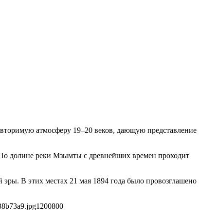
повторимую атмосферу 19–20 веков, дающую представление
. По долине реки Мзымты с древнейших времен проходит
эры. В этих местах 21 мая 1894 года было провозглашено
38b73a9.jpg
1200
800