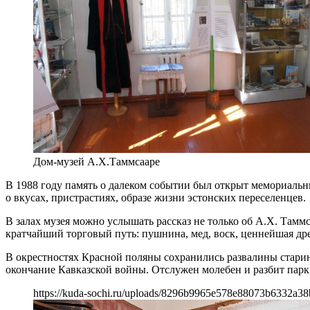
Дом-музей А.Х.Таммсааре
В 1988 году память о далеком событии был открыт мемориаль
о вкусах, пристрастиях, образе жизни эстонских переселенцев.
В залах музея можно услышать рассказ не только об А.Х. Та
кратчайший торговый путь: пушнина, мед, воск, ценнейшая др
В окрестностях Красной поляны сохранились развалины старин
окончание Кавказской войны. Отслужен молебен и разбит парк
https://kuda-sochi.ru/uploads/8296b9965e578e88073b6332a38