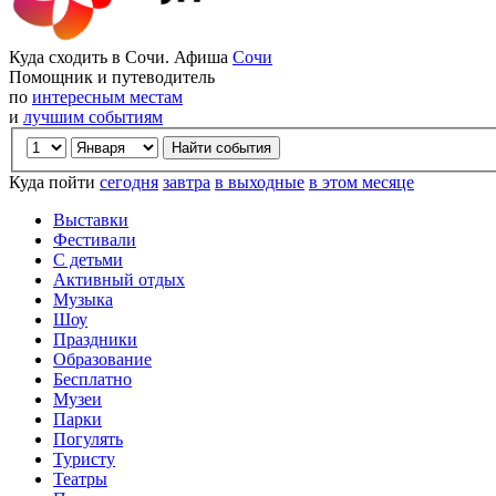
Куда сходить в Сочи. Афиша
Сочи
Помощник и путеводитель
по
интересным местам
и
лучшим событиям
Куда пойти
сегодня
завтра
в выходные
в этом месяце
Выставки
Фестивали
С детьми
Активный отдых
Музыка
Шоу
Праздники
Образование
Бесплатно
Музеи
Парки
Погулять
Туристу
Театры