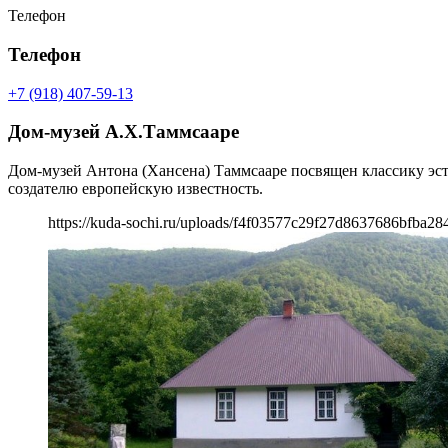
Телефон
Телефон
+7 (918) 407-59-13
Дом-музей А.Х.Таммсааре
Дом-музей Антона (Хансена) Таммсааре посвящен классику эсто
создателю европейскую известность.
https://kuda-sochi.ru/uploads/f4f03577c29f27d8637686bfba28