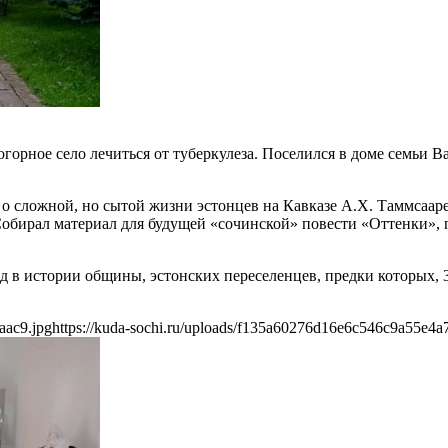
горное село лечиться от туберкулеза. Поселился в доме семьи 
, о сложной, но сытой жизни эстонцев на Кавказе А.Х. Таммсааре
обирал материал для будущей «сочинской» повести «Оттенки», п
д в истории общины, эстонских переселенцев, предки которых, 3
aac9.jpg
https://kuda-sochi.ru/uploads/f135a60276d16e6c546c9a55e4a