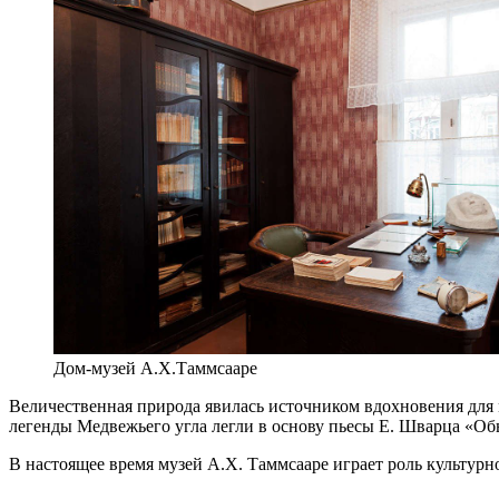
Дом-музей А.Х.Таммсааре
Величественная природа явилась источником вдохновения для м
легенды Медвежьего угла легли в основу пьесы Е. Шварца «Обы
В настоящее время музей А.Х. Таммсааре играет роль культур