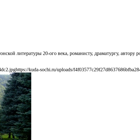
нской литературы 20-ого века, романисту, драматургу, автору 
4dc2.jpg
https://kuda-sochi.ru/uploads/f4f03577c29f27d8637686bfba28