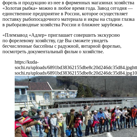
форель и продукцию из нее в фирменных магазинах хозяйства
«Золотая рыбка» можно в любое время года. Завод сегодня —
единственное предприятие в России, которое осуществляет
поставку рыбопосадочного материала и икры на стадии глазка
в рыборазводные хозяйства России и ближнее зарубежье.
«Племзавод «Адлер» приглашает совершить экскурсию
по форелевому хозяйству, где Вы сможете увидеть
бесчисленные бассейны с радужной, янтарной форелью,
посмотреть документальный фильм о хозяйстве.
https://kuda-
sochi.ru/uploads/6891bd38362155dbe8c20d246dc35d84.jpg
ht
sochi.ru/uploads/6891bd38362155dbe8c20d246dc35d84.jpg
10