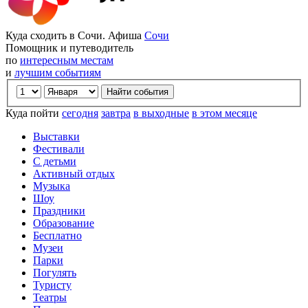
Куда сходить в Сочи. Афиша
Сочи
Помощник и путеводитель
по
интересным местам
и
лучшим событиям
Куда пойти
сегодня
завтра
в выходные
в этом месяце
Выставки
Фестивали
С детьми
Активный отдых
Музыка
Шоу
Праздники
Образование
Бесплатно
Музеи
Парки
Погулять
Туристу
Театры