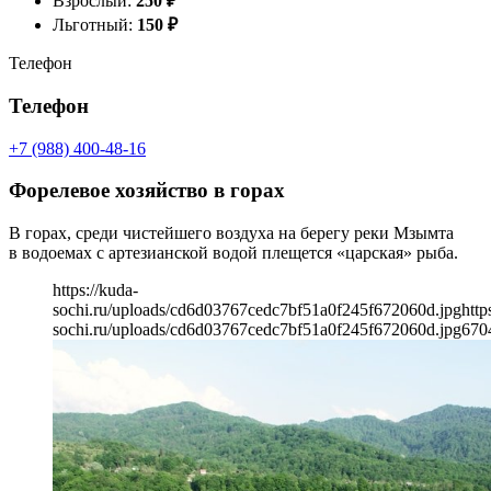
Взрослый:
250
₽
Льготный:
150
₽
Телефон
Телефон
+7 (988) 400-48-16
Форелевое хозяйство в горах
В горах, среди чистейшего воздуха на берегу реки Мзымта
в водоемах с артезианской водой плещется «царская» рыба.
https://kuda-
sochi.ru/uploads/cd6d03767cedc7bf51a0f245f672060d.jpg
http
sochi.ru/uploads/cd6d03767cedc7bf51a0f245f672060d.jpg
670