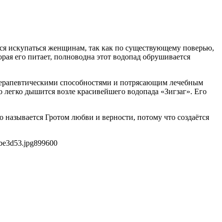
тся искупаться женщинам, так как по существующему поверью,
рая его питает, полноводна этот водопад обрушивается
иотерапевтическими способностями и потрясающим лечебным
о легко дышится возле красивейшего водопада «Зигзаг». Его
о называется Гротом любви и верности, потому что создаётся
be3d53.jpg
899
600