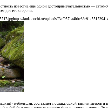
естность известна ещё одной достопримечательностью — автомо
ет две его стороны.
5717.jpg
https://kuda-sochi.ru/uploads/f3cf057ba4bbc68e91a55173941
дный» небольшая, составляет порядка одной тысячи метров и п
ий собой большую скалу, имеющую форму черепа человека. Экск