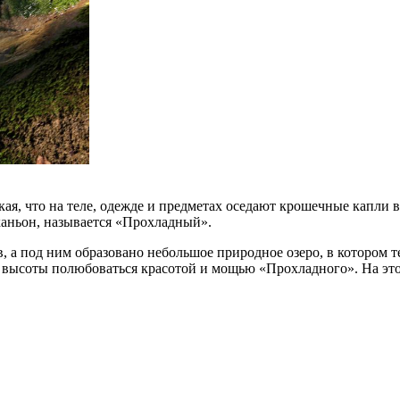
акая, что на теле, одежде и предметах оседают крошечные капли
каньон, называется «Прохладный».
, а под ним образовано небольшое природное озеро, в котором те
с высоты полюбоваться красотой и мощью «Прохладного». На это