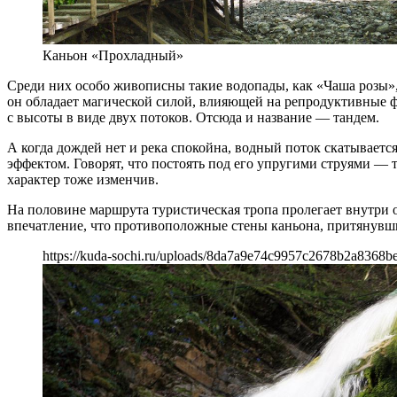
Каньон «Прохладный»
Среди них особо живописны такие водопады, как «Чаша розы»,
он обладает магической силой, влияющей на репродуктивные фу
с высоты в виде двух потоков. Отсюда и название — тандем.
А когда дождей нет и река спокойна, водный поток скатывае
эффектом. Говорят, что постоять под его упругими струями — т
характер тоже изменчив.
На половине маршрута туристическая тропа пролегает внутри о
впечатление, что противоположные стены каньона, притянувшис
https://kuda-sochi.ru/uploads/8da7a9e74c9957c2678b2a8368b