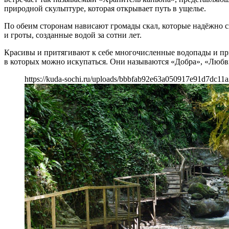
природной скульптуре, которая открывает путь в ущелье.
По обеим сторонам нависают громады скал, которые надёжно с
и гроты, созданные водой за сотни лет.
Красивы и притягивают к себе многочисленные водопады и при
в которых можно искупаться. Они называются «Добра», «Любви
https://kuda-sochi.ru/uploads/bbbfab92e63a050917e91d7dc11a