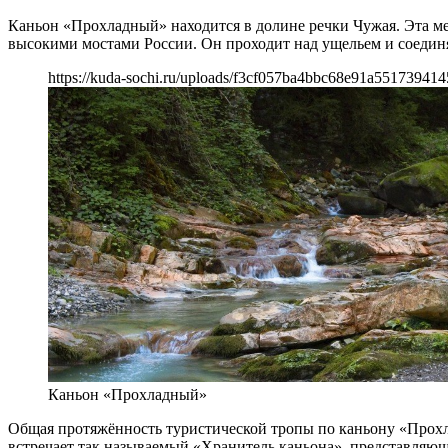
Каньон «Прохладный» находится в долине речки Чужая. Эта м
высокими мостами России. Он проходит над ущельем и соединя
https://kuda-sochi.ru/uploads/f3cf057ba4bbc68e91a551739414
Каньон «Прохладный»
Общая протяжённость туристической тропы по каньону «Прохла
встречает так называемый «Хранитель каньона», представляющ