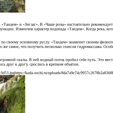
 «Тандем» и «Зигзаг». В «Чаше розы» настоятельно рекомендуе
нкции. Изменчив характер водопада «Тандем». Когда река, кото
тся по своему основному руслу. «Тандем» знаменит своими физ
о же самое, что получить несколько сеансов гидромассажа. Особ
громной скалы. В ней водный поток пробил себе путь. Это мест
ь друг к другу, срослись в крепком объятии.
e3d53.jpg
https://kuda-sochi.ru/uploads/8da7a9e74c9957c2678b2a8368