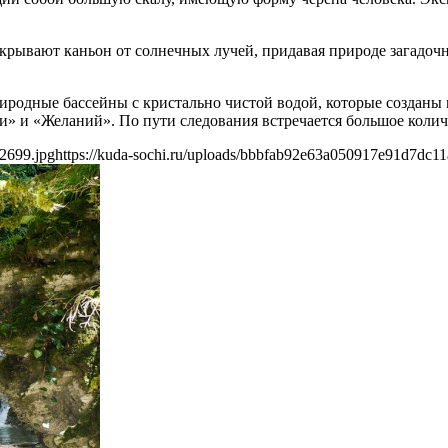
крывают каньон от солнечных лучей, придавая природе загадоч
родные бассейны с кристально чистой водой, которые созданы 
» и «Желаний». По пути следования встречается большое колич
2699.jpg
https://kuda-sochi.ru/uploads/bbbfab92e63a050917e91d7dc11