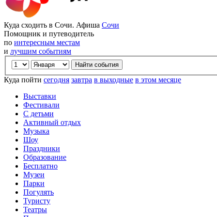
Куда сходить в Сочи. Афиша
Сочи
Помощник и путеводитель
по
интересным местам
и
лучшим событиям
Куда пойти
сегодня
завтра
в выходные
в этом месяце
Выставки
Фестивали
С детьми
Активный отдых
Музыка
Шоу
Праздники
Образование
Бесплатно
Музеи
Парки
Погулять
Туристу
Театры