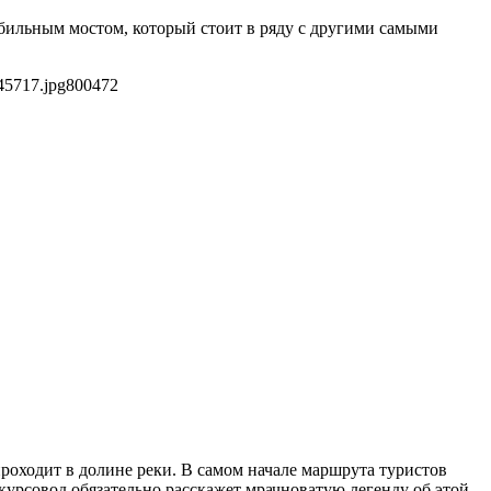
бильным мостом, который стоит в ряду с другими самыми
45717.jpg
800
472
роходит в долине реки. В самом начале маршрута туристов
урсовод обязательно расскажет мрачноватую легенду об этой