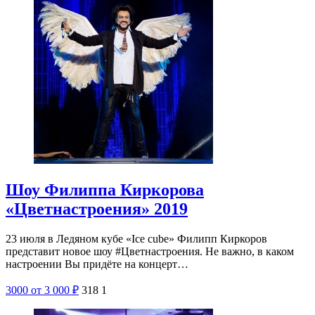
Шоу Филиппа Киркорова
«Цветнастроения» 2019
23 июля в Ледяном кубе «Ice cube» Филипп Киркоров
представит новое шоу #Цветнастроения. Не важно, в каком
настроении Вы придёте на концерт…
3000
от 3 000
₽
318
1