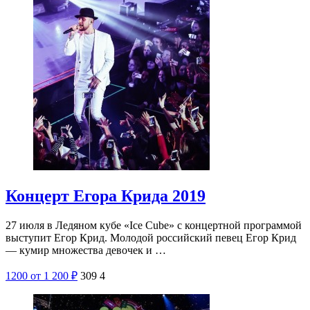
Концерт Егора Крида 2019
27 июля в Ледяном кубе «Ice Cube» с концертной программой
выступит Егор Крид. Молодой российский певец Егор Крид
— кумир множества девочек и …
1200
от 1 200
₽
309
4