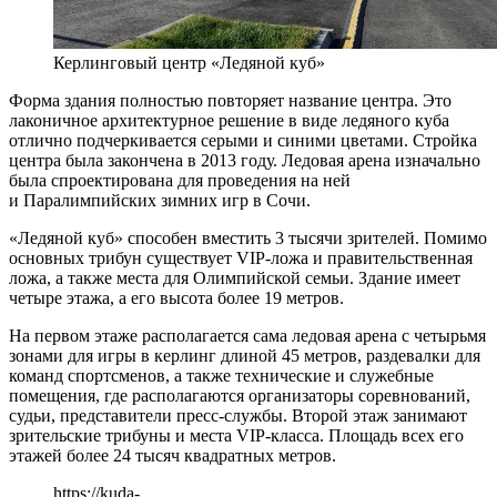
Керлинговый центр «Ледяной куб»
Форма здания полностью повторяет название центра. Это
лаконичное архитектурное решение в виде ледяного куба
отлично подчеркивается серыми и синими цветами. Стройка
центра была закончена в 2013 году. Ледовая арена изначально
была спроектирована для проведения на ней
и Паралимпийских зимних игр в Сочи.
«Ледяной куб» способен вместить 3 тысячи зрителей. Помимо
основных трибун существует VIP-ложа и правительственная
ложа, а также места для Олимпийской семьи. Здание имеет
четыре этажа, а его высота более 19 метров.
На первом этаже располагается сама ледовая арена с четырьмя
зонами для игры в керлинг длиной 45 метров, раздевалки для
команд спортсменов, а также технические и служебные
помещения, где располагаются организаторы соревнований,
судьи, представители пресс-службы. Второй этаж занимают
зрительские трибуны и места VIP-класса. Площадь всех его
этажей более 24 тысяч квадратных метров.
https://kuda-