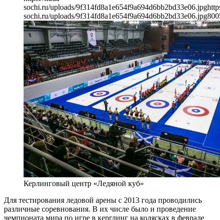
sochi.ru/uploads/9f314fd8a1e654f9a694d6bb2bd33e06.jpg
http
sochi.ru/uploads/9f314fd8a1e654f9a694d6bb2bd33e06.jpg
800
Керлинговый центр «Ледяной куб»
Для тестирования ледовой арены с 2013 года проводились
различные соревнования. В их числе было и проведение
чемпионата мира по игре в керглинг на колясках в феврале