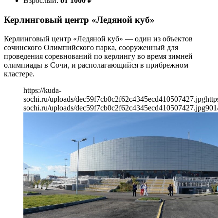
Взрослый:
от 1000
₽
Керлинговый центр «Ледяной куб»
Керлинговый центр «Ледяной куб» — один из объектов
сочинского Олимпийского парка, сооруженный для
проведения соревнований по керлингу во время зимней
олимпиады в Сочи, и располагающийся в прибрежном
кластере.
https://kuda-
sochi.ru/uploads/dec59f7cb0c2f62c4345ecd410507427.jpg
http
sochi.ru/uploads/dec59f7cb0c2f62c4345ecd410507427.jpg
901