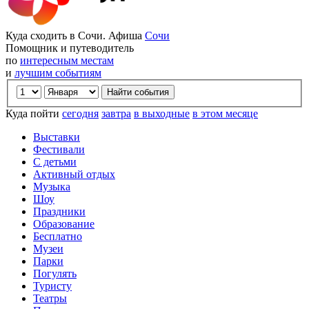
Куда сходить в Сочи. Афиша
Сочи
Помощник и путеводитель
по
интересным местам
и
лучшим событиям
Куда пойти
сегодня
завтра
в выходные
в этом месяце
Выставки
Фестивали
С детьми
Активный отдых
Музыка
Шоу
Праздники
Образование
Бесплатно
Музеи
Парки
Погулять
Туристу
Театры