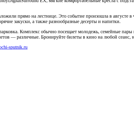
olbyDigitalSurround EX, мягкие комфортабельные кресла с подс
аложили прямо на лестнице. Это событие произошла в августе в 
рячие закуски, а также разнообразные десерты и напитки.
я парковка. Комплекс обычно посещает молодежь, семейные пары
етов — различные. Бронируйте билеты в кино на любой сеанс, н
ochi-sputnik.ru