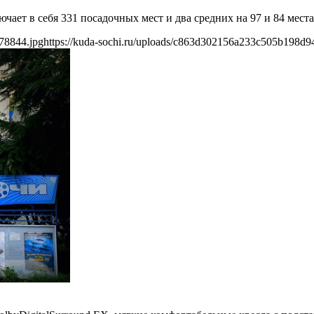
ает в себя 331 посадочных мест и два средних на 97 и 84 места
78844.jpg
https://kuda-sochi.ru/uploads/c863d302156a233c505b198d9