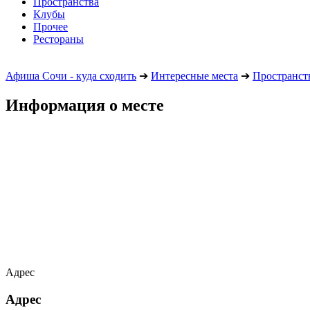
Пространства
Клубы
Прочее
Рестораны
Афиша Сочи - куда сходить
➔
Интересные места
➔
Пространст
Информация о месте
Адрес
Адрес