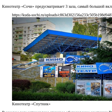
Кинотеатр «Сочи» предусматривает 3 зала, самый большой включ
https://kuda-sochi.ru/uploads/c863d302156a233c505b198d948
Кинотеатр «Спутник»