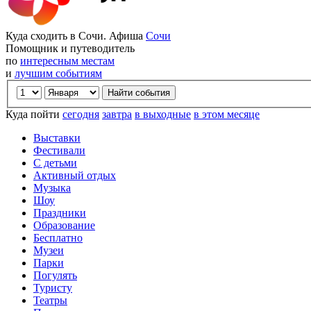
Куда сходить в Сочи. Афиша
Сочи
Помощник и путеводитель
по
интересным местам
и
лучшим событиям
Куда пойти
сегодня
завтра
в выходные
в этом месяце
Выставки
Фестивали
С детьми
Активный отдых
Музыка
Шоу
Праздники
Образование
Бесплатно
Музеи
Парки
Погулять
Туристу
Театры