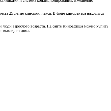
таканниками и система кондиционирования. Ежедневно
честь 25-летие кинокомплекса. В фойе киноцентра находится
 и люди взрослого возраста. На сайте Киноафиша можно купить
е выходя из дома.