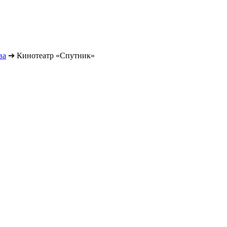
ва
➔
Кинотеатр «Спутник»