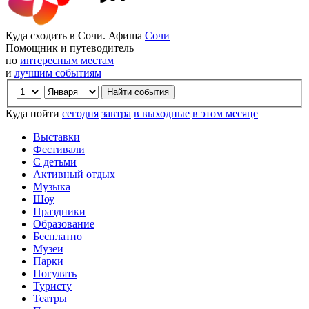
Куда сходить в Сочи. Афиша
Сочи
Помощник и путеводитель
по
интересным местам
и
лучшим событиям
Куда пойти
сегодня
завтра
в выходные
в этом месяце
Выставки
Фестивали
С детьми
Активный отдых
Музыка
Шоу
Праздники
Образование
Бесплатно
Музеи
Парки
Погулять
Туристу
Театры