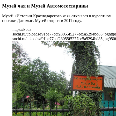
Музей чая и Музей Автомотостарины
Музей «Истории Краснодарского чая» открылся в курортном
поселке Дагомыс. Музей открыт в 2011 году.
https://kuda-
sochi.ru/uploads/f91be77ccf28055f5277ee5a5294bd85.jpg
http
sochi.ru/uploads/f91be77ccf28055f5277ee5a5294bd85.jpg
950