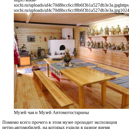
sochi.ru/uploads/af4c70d8bcc6ccf8b6f3b1a527db3e3a.jpg
https
sochi.ru/uploads/af4c70d8bcc6ccf8b6f3b1a527db3e3a.jpg
102
Музей чая и Музей Автомотостарины
Помимо всего прочего в этом музее проходит экспозиция
ретро-автомобилей, на которых ездили в разное время