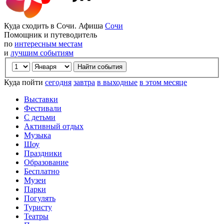
Куда сходить в Сочи. Афиша
Сочи
Помощник и путеводитель
по
интересным местам
и
лучшим событиям
Куда пойти
сегодня
завтра
в выходные
в этом месяце
Выставки
Фестивали
С детьми
Активный отдых
Музыка
Шоу
Праздники
Образование
Бесплатно
Музеи
Парки
Погулять
Туристу
Театры