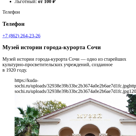
Льготный:
от 100
₽
Телефон
Телефон
+7 (862) 264-23-26
Музей истории города-курорта Сочи
Музей истории города-курорта Сочи — одно из старейших
культурно-просветительских учреждений, созданное
в 1920 году.
https://kuda-
sochi.ru/uploads/32938e39b33bc2b3674a0e2b6ae7d1fc.jpg
htt
sochi.ru/uploads/32938e39b33bc2b3674a0e2b6ae7d1fc.jpg
12