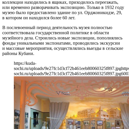
коллекции находились в ящиках, приходилось переезжать,
или временно разворачивать экспозицию. Только в 1932 году
музею было предоставлено здание по ул. Орджоникидзе, 29,
в котором он находился более 60 лет.
В послевоенный период деятельность музея полностью
соответствовала государственной политике в области
музейного дела. Строились новые экспозиции, пополнялись
фонды уникальными экспонатами, проводились экскурсии
и массовые мероприятия, осуществлялись выезды в сельские
районы Кубани.
https://kuda-
sochi.ru/uploads/9e27fc1d3cf72b461eeb80060325f897.jpg
http
sochi.ru/uploads/9e27fc1d3cf72b461eeb80060325f897.jpg
600