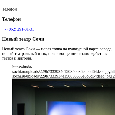
Телефон
Телефон
+7 (862) 291-31-31
Новый театр Сочи
Новый театр Сочи — новая точка на культурной карте города,
новый театральный язык, новая концепция взаимодействия
театра и зрителя.
https://kuda-
sochi.ru/uploads/229b7333934e150850636e6b6d64dead.jpg
ht
sochi.ru/uploads/229b7333934e150850636e6b6d64dead.jpg
12