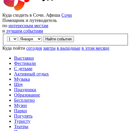
Куда сходить в Сочи. Афиша
Сочи
Помощник и путеводитель
по
интересным местам
и
лучшим событиям
Куда пойти
сегодня
завтра
в выходные
в этом месяце
Выставки
Фестивали
С детьми
Активный отдых
Музыка
Шоу
Праздники
Образование
Бесплатно
Музеи
Парки
Погулять
Туристу
Театры