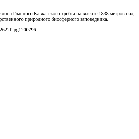
лона Главного Кавказского хребта на высоте 1838 метров над
арственного природного биосферного заповедника.
2622f.jpg
1200
796