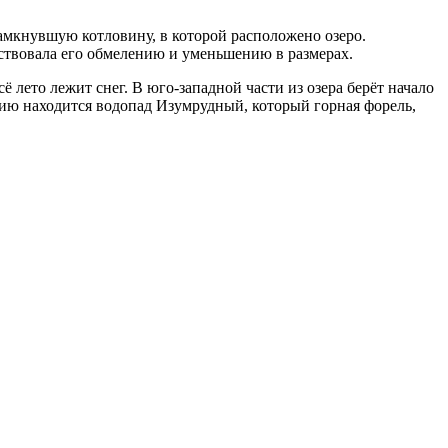
замкнувшую котловину, в которой расположено озеро.
бствовала его обмелению и уменьшению в размерах.
ё лето лежит снег. В юго-западной части из озера берёт начало
нию находится водопад Изумрудный, который горная форель,