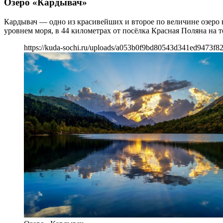
Озеро «Кардывач»
Кардывач — одно из красивейших и второе по величине озеро 
уровнем моря, в 44 километрах от посёлка Красная Поляна на 
https://kuda-sochi.ru/uploads/a053b0f9bd80543d341ed9473f82