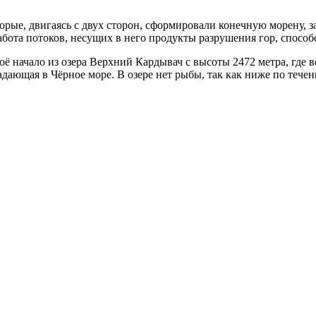
торые, двигаясь с двух сторон, сформировали конечную морену, 
абота потоков, несущих в него продукты разрушения гор, спосо
ё начало из озера Верхний Кардывач с высоты 2472 метра, где вс
дающая в Чёрное море. В озере нет рыбы, так как ниже по тече