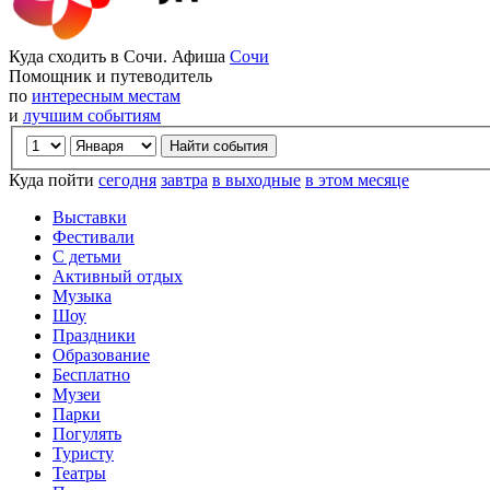
Куда сходить в Сочи. Афиша
Сочи
Помощник и путеводитель
по
интересным местам
и
лучшим событиям
Куда пойти
сегодня
завтра
в выходные
в этом месяце
Выставки
Фестивали
С детьми
Активный отдых
Музыка
Шоу
Праздники
Образование
Бесплатно
Музеи
Парки
Погулять
Туристу
Театры