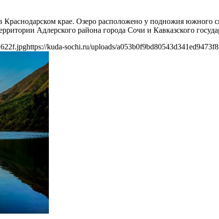
в Краснодарском крае. Озеро расположено у подножия южного ск
территории Адлерского района города Сочи и Кавказского госуд
622f.jpg
https://kuda-sochi.ru/uploads/a053b0f9bd80543d341ed9473f8