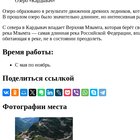
Озеро «Кардывач»
Озеро образовано в результате движения древних ледников, ко
В прошлом озеро было значительно длиннее, но интенсивная р
С севера в Кардывач впадает Верхняя Мзымта, которая берёт сво
река Мзымта — самая длинная река Российской Федерации, впа
обитающая в реке, не в состоянии преодолеть.
Время работы:
С мая по ноябрь.
Поделиться ссылкой
Фотографии места