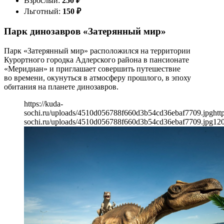
Взрослый:
250
₽
Льготный:
150
₽
Парк динозавров «Затерянный мир»
Парк «Затерянный мир» расположился на территории
Курортного городка Адлерского района в пансионате
«Меридиан» и приглашает совершить путешествие
во времени, окунуться в атмосферу прошлого, в эпоху
обитания на планете динозавров.
https://kuda-
sochi.ru/uploads/4510d056788f660d3b54cd36ebaf7709.jpg
htt
sochi.ru/uploads/4510d056788f660d3b54cd36ebaf7709.jpg
12