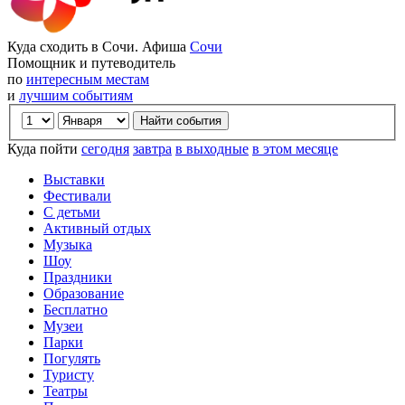
Куда сходить в Сочи. Афиша
Сочи
Помощник и путеводитель
по
интересным местам
и
лучшим событиям
Куда пойти
сегодня
завтра
в выходные
в этом месяце
Выставки
Фестивали
С детьми
Активный отдых
Музыка
Шоу
Праздники
Образование
Бесплатно
Музеи
Парки
Погулять
Туристу
Театры