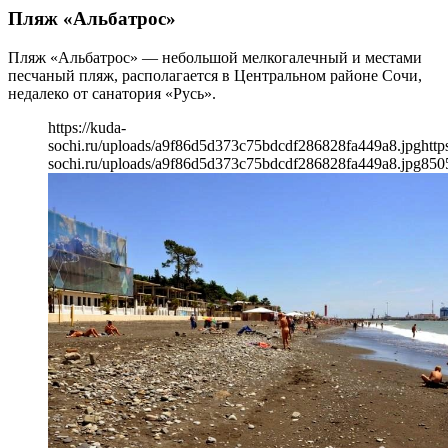
Пляж «Альбатрос»
Пляж «Альбатрос» — небольшой мелкогалечный и местами
песчаный пляж, располагается в Центральном районе Сочи,
недалеко от санатория «Русь».
https://kuda-
sochi.ru/uploads/a9f86d5d373c75bdcdf286828fa449a8.jpg
http
sochi.ru/uploads/a9f86d5d373c75bdcdf286828fa449a8.jpg
850