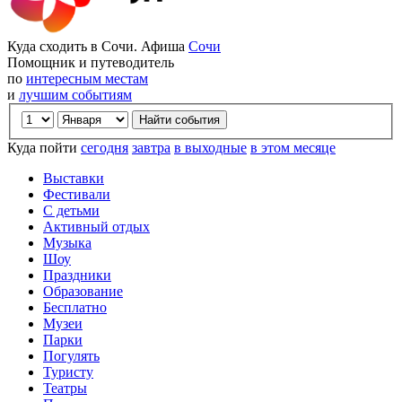
Куда сходить в Сочи. Афиша
Сочи
Помощник и путеводитель
по
интересным местам
и
лучшим событиям
Куда пойти
сегодня
завтра
в выходные
в этом месяце
Выставки
Фестивали
С детьми
Активный отдых
Музыка
Шоу
Праздники
Образование
Бесплатно
Музеи
Парки
Погулять
Туристу
Театры