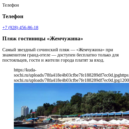
Телефон
Телефон
+7 (928) 456-86-18
Пляж гостиницы «Жемчужина»
Самый звездный сочинский пляж — «Жемчужина» при
знаменитом гранд-отеле — доступен бесплатно только для
постояльцев, гости и жители города платят за вход.
https://kuda-
sochi.ru/uploads/78fa418e4b03cfbe7fe188289df7ec0d.jpg
https
sochi.ru/uploads/78fa418e4b03cfbe7fe188289df7ec0d.jpg
1200