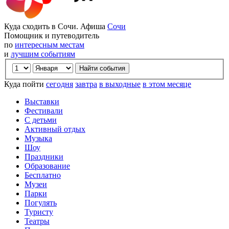
Куда сходить в Сочи. Афиша
Сочи
Помощник и путеводитель
по
интересным местам
и
лучшим событиям
Куда пойти
сегодня
завтра
в выходные
в этом месяце
Выставки
Фестивали
С детьми
Активный отдых
Музыка
Шоу
Праздники
Образование
Бесплатно
Музеи
Парки
Погулять
Туристу
Театры