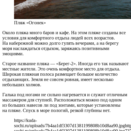
Пляж «Огонек»
Около пляжа много баров и кафе. На этом пляже созданы все
условия для комфортного отдыха людей всех возрастов.
На набережной можно долго гулять вечерами, а на берегу
моря наслаждаться отдыхом, заряжаясь позитивными
эмоциями.
Старое название пляжа — «Берег-2». Иногда его так называют
местные жители. Это очень комфортное место для отдыха.
Широкая пляжная полоса размещает большое количество
отдыхающих. Земля не совсем ровная, имеет несколько
небольших холмов.
Галька под ногами не сильно нагревается и служит отличным
массажером для ступней. Расположиться можно под одним
из больших навесов ли под зонтами, которые установлены
на пляже. Спуск в море пологий, резкой глубины нет.
https://kuda-
sochi.ru/uploads/7b4aa1df3307d1381199808b10d8aa90.jpg
htt
sochi.ru/uploads/7b4aa1df3307d1381199808b10d8aa90.jpg
73