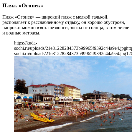
Пляж «Огонек»
Пляж «Огонек» — широкий пляж с мелкой галькой,
располагает к расслабленному отдыху, он хорошо обустроен,
напрокат можно взять шезлонги, зонты от солнца, в том числе
и водные матрасы.
https://kuda-
sochi.ru/uploads/21e81228284373b99965f9392c44a9e4.jpg
htt
sochi.ru/uploads/21e81228284373b99965f9392c44a9e4.jpg
12