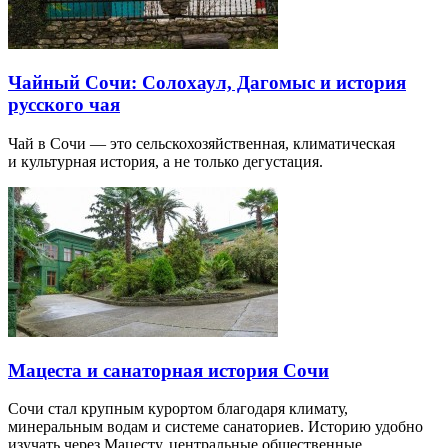
Чайный Сочи: Солохаул, Дагомыс и история
русского чая
Чай в Сочи — это сельскохозяйственная, климатическая
и культурная история, а не только дегустация.
Мацеста и санаторная история Сочи
Сочи стал крупным курортом благодаря климату,
минеральным водам и системе санаториев. Историю удобно
изучать через Мацесту, центральные общественные…