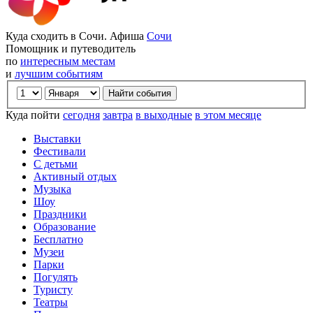
Куда сходить в Сочи. Афиша
Сочи
Помощник и путеводитель
по
интересным местам
и
лучшим событиям
Куда пойти
сегодня
завтра
в выходные
в этом месяце
Выставки
Фестивали
С детьми
Активный отдых
Музыка
Шоу
Праздники
Образование
Бесплатно
Музеи
Парки
Погулять
Туристу
Театры