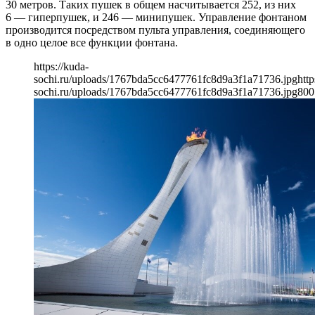
30 метров. Таких пушек в общем насчитывается 252, из них
6 — гиперпушек, и 246 — минипушек. Управление фонтаном
производится посредством пульта управления, соединяющего
в одно целое все функции фонтана.
https://kuda-
sochi.ru/uploads/1767bda5cc6477761fc8d9a3f1a71736.jpg
http
sochi.ru/uploads/1767bda5cc6477761fc8d9a3f1a71736.jpg
800