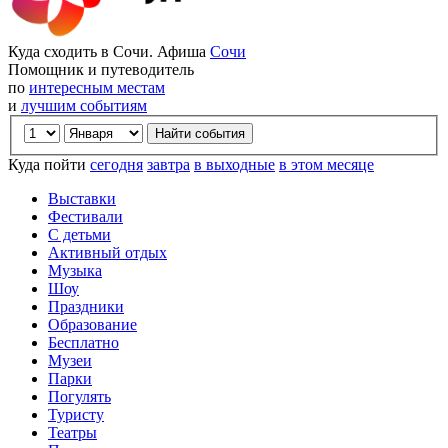
Куда сходить в Сочи. Афиша
Сочи
Помощник и путеводитель
по
интересным местам
и
лучшим событиям
Куда пойти
сегодня
завтра
в выходные
в этом месяце
Выставки
Фестивали
С детьми
Активный отдых
Музыка
Шоу
Праздники
Образование
Бесплатно
Музеи
Парки
Погулять
Туристу
Театры