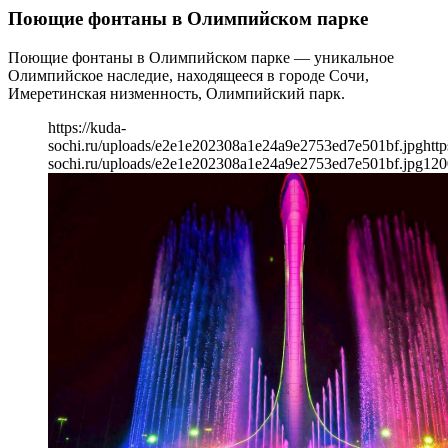
Поющие фонтаны в Олимпийском парке
Поющие фонтаны в Олимпийском парке — уникальное
Олимпийское наследие, находящееся в городе Сочи,
Имеретинская низменность, Олимпийский парк.
https://kuda-
sochi.ru/uploads/e2e1e202308a1e24a9e2753ed7e501bf.jpg
http
sochi.ru/uploads/e2e1e202308a1e24a9e2753ed7e501bf.jpg
120