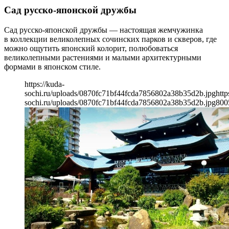
Сад русско-японской дружбы
Сад русско-японской дружбы — настоящая жемчужинка
в коллекции великолепных сочинских парков и скверов, где
можно ощутить японский колорит, полюбоваться
великолепными растениями и малыми архитектурными
формами в японском стиле.
https://kuda-
sochi.ru/uploads/0870fc71bf44fcda7856802a38b35d2b.jpg
http
sochi.ru/uploads/0870fc71bf44fcda7856802a38b35d2b.jpg
800