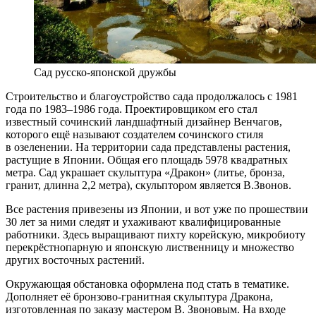
Сад русско-японской дружбы
Строительство и благоустройство сада продолжалось с 1981
года по 1983–1986 года. Проектировщиком его стал
известный сочинский ландшафтный дизайнер Венчагов,
которого ещё называют создателем сочинского стиля
в озеленении. На территории сада представлены растения,
растущие в Японии. Общая его площадь 5978 квадратных
метра. Сад украшает скульптура «Дракон» (литье, бронза,
гранит, длинна 2,2 метра), скульптором является В.Звонов.
Все растения привезены из Японии, и вот уже по прошествии
30 лет за ними следят и ухаживают квалифицированные
работники. Здесь выращивают пихту корейскую, микробиоту
перекрёстнопарную и японскую лиственницу и множество
других восточных растений.
Окружающая обстановка оформлена под стать в тематике.
Дополняет её бронзово-гранитная скульптура Дракона,
изготовленная по заказу мастером В. Звоновым. На входе