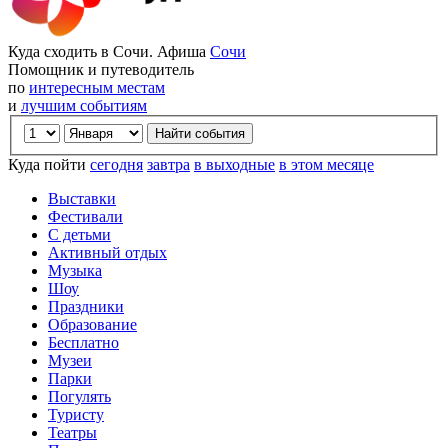
Куда сходить в Сочи. Афиша
Сочи
Помощник и путеводитель
по
интересным местам
и
лучшим событиям
Куда пойти
сегодня
завтра
в выходные
в этом месяце
Выставки
Фестивали
С детьми
Активный отдых
Музыка
Шоу
Праздники
Образование
Бесплатно
Музеи
Парки
Погулять
Туристу
Театры