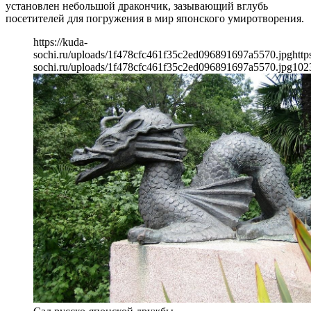
установлен небольшой дракончик, зазывающий вглубь
посетителей для погружения в мир японского умиротворения.
https://kuda-
sochi.ru/uploads/1f478cfc461f35c2ed096891697a5570.jpg
http
sochi.ru/uploads/1f478cfc461f35c2ed096891697a5570.jpg
102