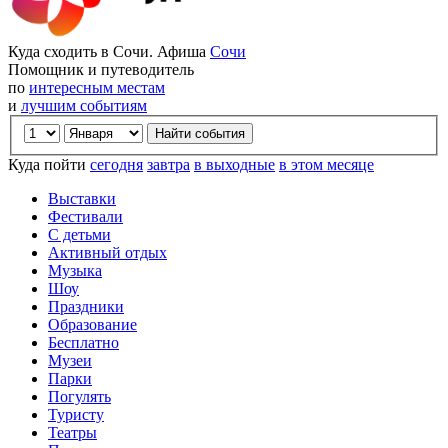
Куда сходить в Сочи. Афиша
Сочи
Помощник и путеводитель
по
интересным местам
и
лучшим событиям
Куда пойти
сегодня
завтра
в выходные
в этом месяце
Выставки
Фестивали
С детьми
Активный отдых
Музыка
Шоу
Праздники
Образование
Бесплатно
Музеи
Парки
Погулять
Туристу
Театры