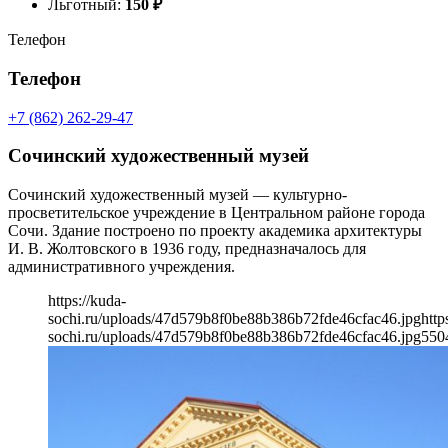
Льготный:
150
₽
Телефон
Телефон
+7 (862) 262-29-47
Сочинский художественный музей
Сочинский художественный музей — культурно-
просветительское учреждение в Центральном районе города
Сочи. Здание построено по проекту академика архитектуры
И. В. Жолтовского в 1936 году, предназначалось для
административного учреждения.
https://kuda-
sochi.ru/uploads/47d579b8f0be88b386b72fde46cfac46.jpg
http
sochi.ru/uploads/47d579b8f0be88b386b72fde46cfac46.jpg
550