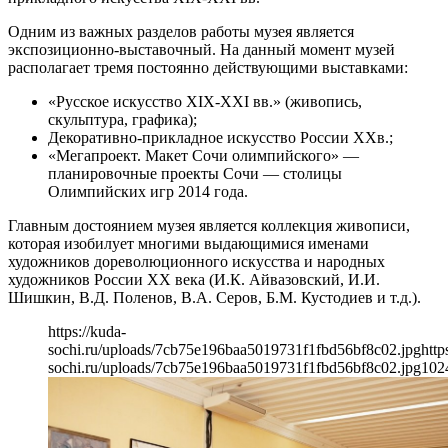
Одним из важных разделов работы музея является
экспозиционно-выставочный. На данный момент музей
располагает тремя постоянно действующими выставками:
«Русское искусство ХIХ-ХХI вв.» (живопись,
скульптура, графика);
Декоративно-прикладное искусство России ХХв.;
«Мегапроект. Макет Сочи олимпийского» —
планировочные проекты Сочи — столицы
Олимпийских игр 2014 года.
Главным достоянием музея является коллекция живописи,
которая изобилует многими выдающимися именами
художников дореволюционного искусства и народных
художников России ХХ века (И.К. Айвазовский, И.И.
Шишкин, В.Д. Поленов, В.А. Серов, Б.М. Кустодиев и т.д.).
https://kuda-
sochi.ru/uploads/7cb75e196baa5019731f1fbd56bf8c02.jpg
http
sochi.ru/uploads/7cb75e196baa5019731f1fbd56bf8c02.jpg
102