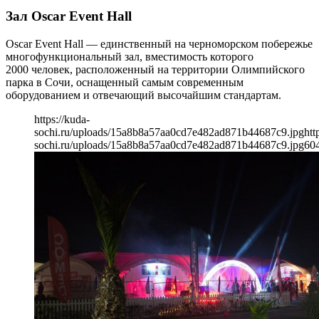
Зал Oscar Event Hall
Oscar Event Hall — единственный на черноморском побережье
многофункциональный зал, вместимость которого
2000 человек, расположенный на территории Олимпийского
парка в Сочи, оснащенный самым современным
оборудованием и отвечающий высочайшим стандартам.
https://kuda-
sochi.ru/uploads/15a8b8a57aa0cd7e482ad871b44687c9.jpg
htt
sochi.ru/uploads/15a8b8a57aa0cd7e482ad871b44687c9.jpg
60