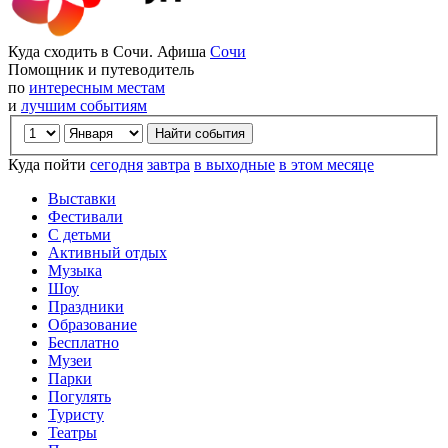
Куда сходить в Сочи. Афиша
Сочи
Помощник и путеводитель
по
интересным местам
и
лучшим событиям
Куда пойти
сегодня
завтра
в выходные
в этом месяце
Выставки
Фестивали
С детьми
Активный отдых
Музыка
Шоу
Праздники
Образование
Бесплатно
Музеи
Парки
Погулять
Туристу
Театры