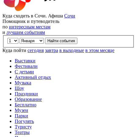
Куда сходить в Сочи. Афиша
Сочи
Помощник и путеводитель
по
интересным местам
и
лучшим событиям
Куда пойти
сегодня
завтра
в выходные
в этом месяце
Выставки
Фестивали
С детьми
Активный отдых
Музыка
Шоу
Праздники
Образование
Бесплатно
Музеи
Парки
Погулять
Туристу
Театры