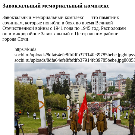
Завокзальный мемориальный комплекс
Завокзальный мемориальный комплекс — это памятник
сочинцам, которые погибли в боях во время Великой
Отечественной войны с 1941 года по 1945 год. Расположен
он в микрорайоне Завокзальный в Центральном районе
города Сочи.
https://kuda-
sochi.ru/uploads/8dfa64efe8fbfdfb37914fc39785bebe.jpg
https:
sochi.ru/uploads/8dfa64efe8fbfdfb37914fc39785bebe.jpg
800
5