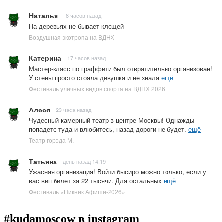
Наталья
8 часов назад
На деревьях не бывает клещей
Воздушная экотропа на ВДНХ
Катерина
17 часов назад
Мастер-класс по граффити был отвратительно организован!
У стены просто стояла девушка и не знала
ещё
Фестиваль уличных видов спорта на ВДНХ 2026
Алеся
23 часа назад
Чудесный камерный театр в центре Москвы! Однажды
попадете туда и влюбитесь, назад дороги не будет.
ещё
Театр города М.
Татьяна
день назад 14:19
Ужасная организация! Войти бысиро можно только, если у
вас вип билет за 22 тысячи. Для остальных
ещё
Фестиваль «Пикник Афиши-2026»
#kudamoscow в instagram