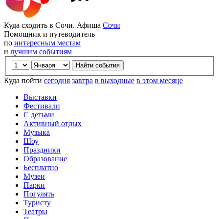
Куда сходить в Сочи. Афиша
Сочи
Помощник и путеводитель
по
интересным местам
и
лучшим событиям
Куда пойти
сегодня
завтра
в выходные
в этом месяце
Выставки
Фестивали
С детьми
Активный отдых
Музыка
Шоу
Праздники
Образование
Бесплатно
Музеи
Парки
Погулять
Туристу
Театры