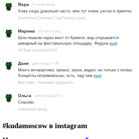
Вера
5 часов назад
Хожу сюда довольно часто, мне тут очень уютно и приятно.
Кинотеатр Синема Стар Принц плаза
Марина
22 часа назад
Шли пешком через мост от Кремля, вид открывается
шикарный на фестивальную площадку. Федука
ещё
VK Fest в Казани 2025
Даня
день назад 11:40
Много интерактива: запахи, звуки, видео; не только статика.
Концепты нетривиальны, есть, над чем
ещё
Выставка «Черновик будущего»
Ольга
день назад 22:13
Спасибо
Алмазный фонд
#kudamoscow в instagram