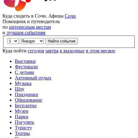
Куда сходить в Сочи. Афиша
Сочи
Помощник и путеводитель
по
интересным местам
и
лучшим событиям
Куда пойти
сегодня
завтра
в выходные
в этом месяце
Выставки
Фестивали
С детьми
Активный отдых
Музыка
Шоу
Праздники
Образование
Бесплатно
Музеи
Парки
Погулять
Туристу
Театры