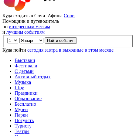
Куда сходить в Сочи. Афиша
Сочи
Помощник и путеводитель
по
интересным местам
и
лучшим событиям
Куда пойти
сегодня
завтра
в выходные
в этом месяце
Выставки
Фестивали
С детьми
Активный отдых
Музыка
Шоу
Праздники
Образование
Бесплатно
Музеи
Парки
Погулять
Туристу
Театры