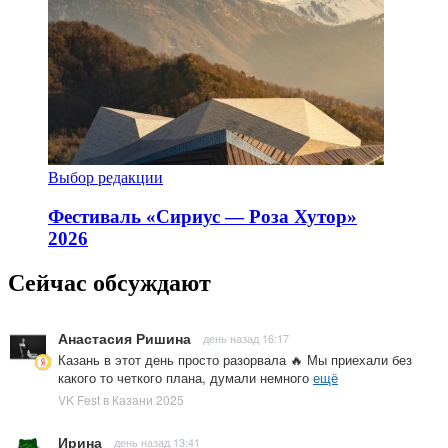
Выбор редакции
Фестиваль «Сириус — Роза Хутор»
2026
Сейчас обсуждают
Анастасия Ришина
день назад 16:17
Казань в этот день просто разорвала 🔥 Мы приехали без
какого то четкого плана, думали немного
ещё
VK Fest в Казани 2025
Ирина
день назад 13:41