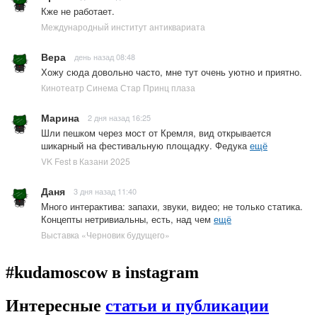
Кже не работает.
Международный институт антиквариата
Вера
день назад 08:48
Хожу сюда довольно часто, мне тут очень уютно и приятно.
Кинотеатр Синема Стар Принц плаза
Марина
2 дня назад 16:25
Шли пешком через мост от Кремля, вид открывается
шикарный на фестивальную площадку. Федука
ещё
VK Fest в Казани 2025
Даня
3 дня назад 11:40
Много интерактива: запахи, звуки, видео; не только статика.
Концепты нетривиальны, есть, над чем
ещё
Выставка «Черновик будущего»
#kudamoscow в instagram
Интересные
статьи и публикации