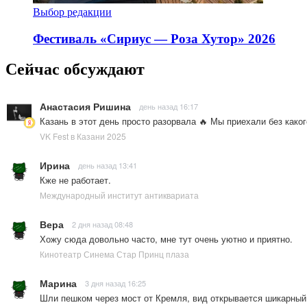
Выбор редакции
Фестиваль «Сириус — Роза Хутор» 2026
Сейчас обсуждают
Анастасия Ришина
день назад 16:17
Казань в этот день просто разорвала 🔥 Мы приехали без како
VK Fest в Казани 2025
Ирина
день назад 13:41
Кже не работает.
Международный институт антиквариата
Вера
2 дня назад 08:48
Хожу сюда довольно часто, мне тут очень уютно и приятно.
Кинотеатр Синема Стар Принц плаза
Марина
3 дня назад 16:25
Шли пешком через мост от Кремля, вид открывается шикарны