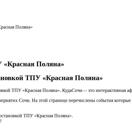
расная Поляна»
У «Красная Поляна»
тановкой ТПУ «Красная Поляна»
ановкой ТПУ «Красная Поляна». КудаСочи— это интерактивная 
риятих Сочи. На этой странице перечислены события которые б
 остановкой ТПУ «Красная Поляна».
!