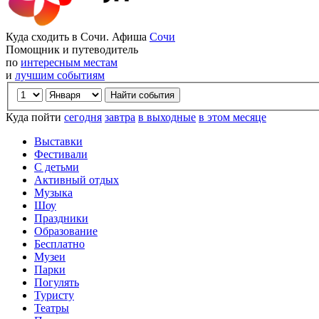
Куда сходить в Сочи. Афиша
Сочи
Помощник и путеводитель
по
интересным местам
и
лучшим событиям
Куда пойти
сегодня
завтра
в выходные
в этом месяце
Выставки
Фестивали
С детьми
Активный отдых
Музыка
Шоу
Праздники
Образование
Бесплатно
Музеи
Парки
Погулять
Туристу
Театры