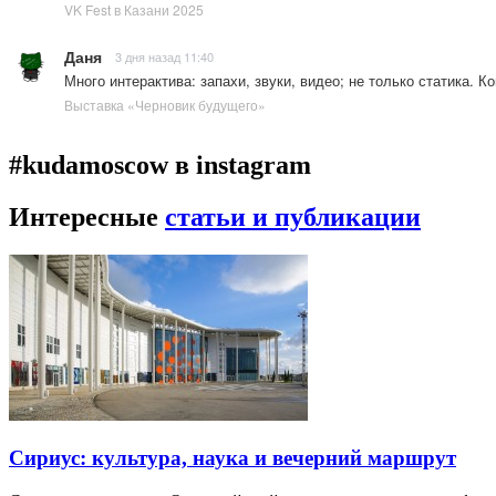
VK Fest в Казани 2025
Даня
3 дня назад 11:40
Много интерактива: запахи, звуки, видео; не только статика. 
Выставка «Черновик будущего»
#kudamoscow в instagram
Интересные
статьи и публикации
Сириус: культура, наука и вечерний маршрут