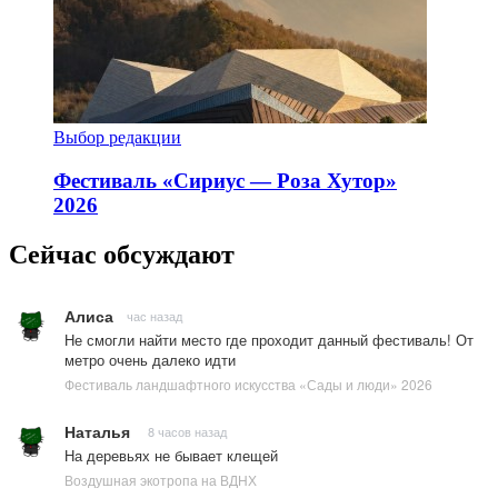
Выбор редакции
Фестиваль «Сириус — Роза Хутор»
2026
Сейчас обсуждают
Алиса
час назад
Не смогли найти место где проходит данный фестиваль! От
метро очень далеко идти
Фестиваль ландшафтного искусства «Сады и люди» 2026
Наталья
8 часов назад
На деревьях не бывает клещей
Воздушная экотропа на ВДНХ