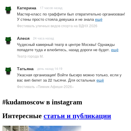
Катерина
17 часов назад
Мастер-класс по граффити был отвратительно организован!
У стены просто стояла девушка и не знала
ещё
Фестиваль уличных видов спорта на ВДНХ 2026
Алеся
24 часа назад
Чудесный камерный театр в центре Москвы! Однажды
попадете туда и влюбитесь, назад дороги не будет.
ещё
Театр города М.
Татьяна
день назад 14:19
Ужасная организация! Войти бысиро можно только, если у
вас вип билет за 22 тысячи. Для остальных
ещё
Фестиваль «Пикник Афиши-2026»
#kudamoscow в instagram
Интересные
статьи и публикации