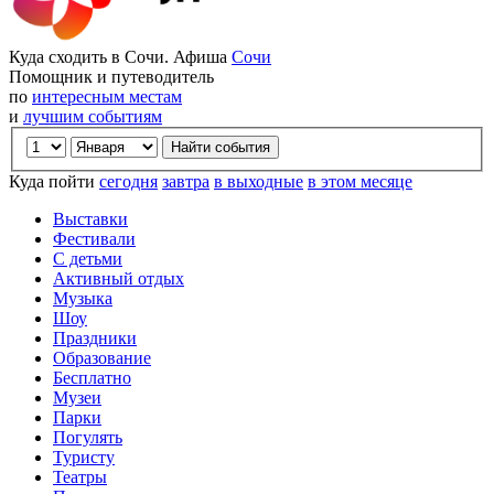
Куда сходить в Сочи. Афиша
Сочи
Помощник и путеводитель
по
интересным местам
и
лучшим событиям
Куда пойти
сегодня
завтра
в выходные
в этом месяце
Выставки
Фестивали
С детьми
Активный отдых
Музыка
Шоу
Праздники
Образование
Бесплатно
Музеи
Парки
Погулять
Туристу
Театры