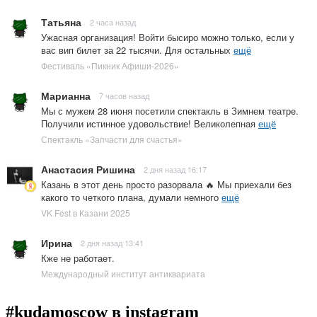
Татьяна
2 часа назад
Ужасная организация! Войти бысиро можно только, если у
вас вип билет за 22 тысячи. Для остальных
ещё
Фестиваль «Пикник Афиши-2026»
Марианна
7 часов назад
Мы с мужем 28 июня посетили спектакль в Зимнем театре.
Получили истинное удовольствие! Великолепная
ещё
Спектакль «Запчасти для счастья»
Анастасия Ришина
2 дня назад 16:17
Казань в этот день просто разорвала 🔥 Мы приехали без
какого то четкого плана, думали немного
ещё
VK Fest в Казани 2025
Ирина
2 дня назад 13:41
Кже не работает.
Международный институт антиквариата
#kudamoscow в instagram