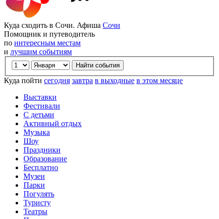
Куда сходить в Сочи. Афиша
Сочи
Помощник и путеводитель
по
интересным местам
и
лучшим событиям
Куда пойти
сегодня
завтра
в выходные
в этом месяце
Выставки
Фестивали
С детьми
Активный отдых
Музыка
Шоу
Праздники
Образование
Бесплатно
Музеи
Парки
Погулять
Туристу
Театры