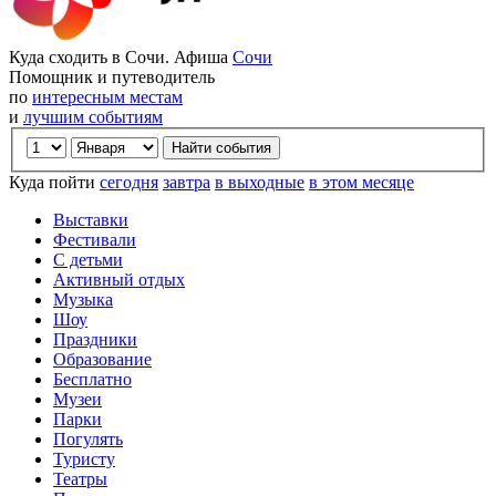
Куда сходить в Сочи. Афиша
Сочи
Помощник и путеводитель
по
интересным местам
и
лучшим событиям
Куда пойти
сегодня
завтра
в выходные
в этом месяце
Выставки
Фестивали
С детьми
Активный отдых
Музыка
Шоу
Праздники
Образование
Бесплатно
Музеи
Парки
Погулять
Туристу
Театры