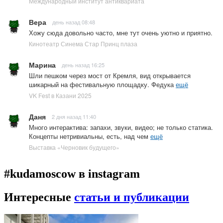
Международный институт антиквариата
Вера
день назад 08:48
Хожу сюда довольно часто, мне тут очень уютно и приятно.
Кинотеатр Синема Стар Принц плаза
Марина
день назад 16:25
Шли пешком через мост от Кремля, вид открывается
шикарный на фестивальную площадку. Федука
ещё
VK Fest в Казани 2025
Даня
2 дня назад 11:40
Много интерактива: запахи, звуки, видео; не только статика.
Концепты нетривиальны, есть, над чем
ещё
Выставка «Черновик будущего»
#kudamoscow в instagram
Интересные
статьи и публикации