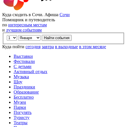
Куда сходить в Сочи. Афиша
Сочи
Помощник и путеводитель
по
интересным местам
и
лучшим событиям
Куда пойти
сегодня
завтра
в выходные
в этом месяце
Выставки
Фестивали
С детьми
Активный отдых
Музыка
Шоу
Праздники
Образование
Бесплатно
Музеи
Парки
Погулять
Туристу
Театры