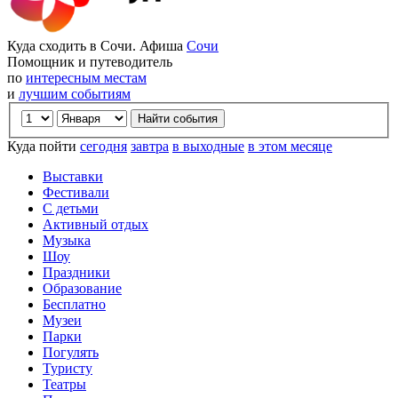
Куда сходить в Сочи. Афиша
Сочи
Помощник и путеводитель
по
интересным местам
и
лучшим событиям
Куда пойти
сегодня
завтра
в выходные
в этом месяце
Выставки
Фестивали
С детьми
Активный отдых
Музыка
Шоу
Праздники
Образование
Бесплатно
Музеи
Парки
Погулять
Туристу
Театры