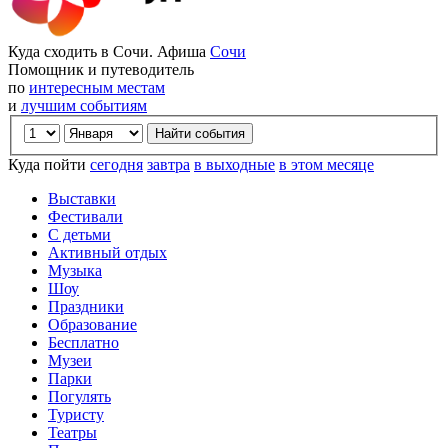
Куда сходить в Сочи. Афиша
Сочи
Помощник и путеводитель
по
интересным местам
и
лучшим событиям
Куда пойти
сегодня
завтра
в выходные
в этом месяце
Выставки
Фестивали
С детьми
Активный отдых
Музыка
Шоу
Праздники
Образование
Бесплатно
Музеи
Парки
Погулять
Туристу
Театры