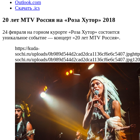
Outlook.com
Скачать .ics
20 лет MTV Россия на «Роза Хутор» 2018
24 февраля на горном курорте «Роза Хутор» состоится
уникальное событие — концерт «20 лет MTV Россия».
https://kuda-
sochi.ru/uploads/0b989d544d2cad2dca1136cf6e6c5407.jpg
http
sochi.ru/uploads/0b989d544d2cad2dca1136cf6e6c5407.jpg
120