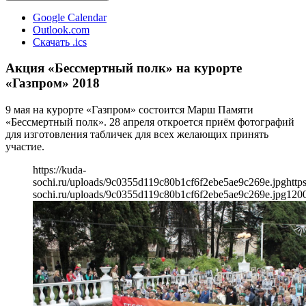
Google Calendar
Outlook.com
Скачать .ics
Акция «Бессмертный полк» на курорте
«Газпром» 2018
9 мая на курорте «Газпром» состоится Марш Памяти
«Бессмертный полк». 28 апреля откроется приём фотографий
для изготовления табличек для всех желающих принять
участие.
https://kuda-
sochi.ru/uploads/9c0355d119c80b1cf6f2ebe5ae9c269e.jpg
http
sochi.ru/uploads/9c0355d119c80b1cf6f2ebe5ae9c269e.jpg
120