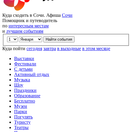
Куда сходить в Сочи. Афиша
Сочи
Помощник и путеводитель
по
интересным местам
и
лучшим событиям
Куда пойти
сегодня
завтра
в выходные
в этом месяце
Выставки
Фестивали
С детьми
Активный отдых
Музыка
Шоу
Праздники
Образование
Бесплатно
Музеи
Парки
Погулять
Туристу
Театры