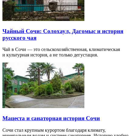
Чайный Сочи: Солохаул, Дагомыс и история
русского чая
Чай в Сочи — это сельскохозяйственная, климатическая
и культурная история, а не только дегустация.
Мацеста и санаторная история Сочи
Сочи стал крупным курортом благодаря климату,
минеральным водам и системе санаториев. Историю удобно