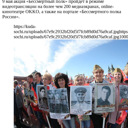
9 мая акция «Бессмертный полк» пройдет в режиме
видеотрансляции на более чем 200 медиаэкранах, online-
кинотеатре OKKO, а также на портале «Бессмертного полка
России».
https://kuda-
sochi.ru/uploads/67e9c2932bf20d5f7fcb89d0d76a9caf.jpg
https
sochi.ru/uploads/67e9c2932bf20d5f7fcb89d0d76a9caf.jpg
100