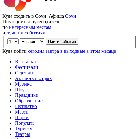
Куда сходить в Сочи. Афиша
Сочи
Помощник и путеводитель
по
интересным местам
и
лучшим событиям
Куда пойти
сегодня
завтра
в выходные
в этом месяце
Выставки
Фестивали
С детьми
Активный отдых
Музыка
Шоу
Праздники
Образование
Бесплатно
Музеи
Парки
Погулять
Туристу
Театры