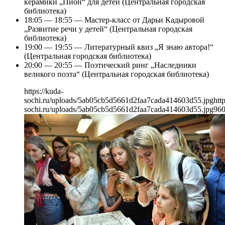
керамики „Пион“ для детей (Центральная городская
библиотека)
18:05 — 18:55 — Мастер-класс от Дарьи Кадыровой
„Развитие речи у детей“ (Центральная городская
библиотека)
19:00 — 19:55 — Литературный квиз „Я знаю автора!“
(Центральная городская библиотека)
20:00 — 20:55 — Поэтический ринг „Наследники
великого поэта“ (Центральная городская библиотека)
https://kuda-
sochi.ru/uploads/5ab05cb5d5661d2faa7cada414603d55.jpg
htt
sochi.ru/uploads/5ab05cb5d5661d2faa7cada414603d55.jpg
96