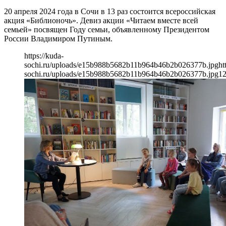
20 апреля 2024 года в Сочи в 13 раз состоится всероссийская
акция «Библионочь». Девиз акции «Читаем вместе всей
семьей» посвящен Году семьи, объявленному Президентом
России Владимиром Путиным.
https://kuda-
sochi.ru/uploads/e15b988b5682b11b964b46b2b026377b.jpg
ht
sochi.ru/uploads/e15b988b5682b11b964b46b2b026377b.jpg
1