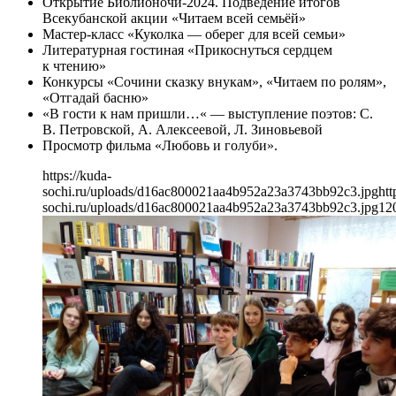
Открытие Библионочи-2024. Подведение итогов
Всекубанской акции «Читаем всей семьёй»
Мастер-класс «Куколка — оберег для всей семьи»
Литературная гостиная «Прикоснуться сердцем
к чтению»
Конкурсы «Сочини сказку внукам», «Читаем по ролям»,
«Отгадай басню»
«В гости к нам пришли…« — выступление поэтов: С.
В. Петровской, А. Алексеевой, Л. Зиновьевой
Просмотр фильма «Любовь и голуби».
https://kuda-
sochi.ru/uploads/d16ac800021aa4b952a23a3743bb92c3.jpg
htt
sochi.ru/uploads/d16ac800021aa4b952a23a3743bb92c3.jpg
12