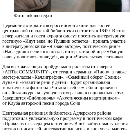
Фото: mk.mosreg.ru
Церемония открытия всероссийской акции для гостей
центральной городской библиотеки состоится в 18:00. В этот
вечер жители и гости курорта смогут посетить литературную
гостиную «Идут века, но Пушкин остается», принять участие
в литературном квизе «Я знаю автора», поэтическом ринге
«Наследники великого поэта», интерактивной игре «Умную
голову почитают смолоду!», акции «Читательская ленточка».
Для всех желающих пройдут мастер-классы от галереи
«ARTist COMMUNITY», от студии керамики «Пион», а также
мастер-классы «Каллиграфия», «Семейный оберег Солнце-
Луна» и «Развитие речи у детей». Будет организована
тематическая фотозона «Читаем всей семьей» и проведен
онлайн-конкурс на лучшую фотографию в социальных сетях.
Завершится «Библионочь» «Акустическим квартирником»
от Клуба авторской песни города Сочи.
Центральная районная библиотека Адлерского района
подготовила увлекательную программу в поэтическом кафе
«Прикоснуться сердцем к чтению». В неё войдут выступления
поэтов и писателей, интерактивные игры и конкурсы, мастер-