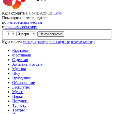
Куда сходить в Сочи. Афиша
Сочи
Помощник и путеводитель
по
интересным местам
и
лучшим событиям
Куда пойти
сегодня
завтра
в выходные
в этом месяце
Выставки
Фестивали
С детьми
Активный отдых
Музыка
Шоу
Праздники
Образование
Бесплатно
Музеи
Парки
Погулять
Туристу
Театры