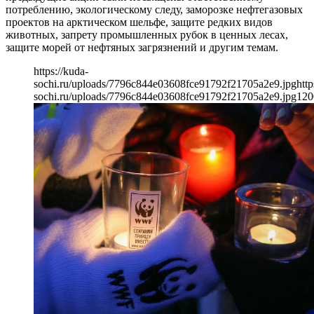
потреблению, экологическому следу, заморозке нефтегазовых
проектов на арктическом шельфе, защите редких видов
животных, запрету промышленных рубок в ценных лесах,
защите морей от нефтяных загрязнений и другим темам.
https://kuda-
sochi.ru/uploads/7796c844e03608fce91792f21705a2e9.jpg
http
sochi.ru/uploads/7796c844e03608fce91792f21705a2e9.jpg
120