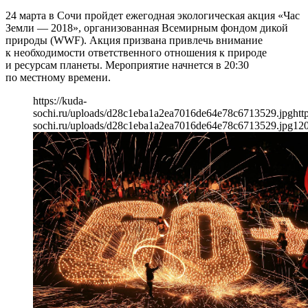
24 марта в Сочи пройдет ежегодная экологическая акция «Час
Земли — 2018», организованная Всемирным фондом дикой
природы (WWF). Акция призвана привлечь внимание
к необходимости ответственного отношения к природе
и ресурсам планеты. Мероприятие начнется в 20:30
по местному времени.
https://kuda-
sochi.ru/uploads/d28c1eba1a2ea7016de64e78c6713529.jpg
htt
sochi.ru/uploads/d28c1eba1a2ea7016de64e78c6713529.jpg
12