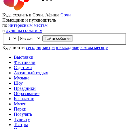
Куда сходить в Сочи. Афиша
Сочи
Помощник и путеводитель
по
интересным местам
и
лучшим событиям
Куда пойти
сегодня
завтра
в выходные
в этом месяце
Выставки
Фестивали
С детьми
Активный отдых
Музыка
Шоу
Праздники
Образование
Бесплатно
Музеи
Парки
Погулять
Туристу
Театры