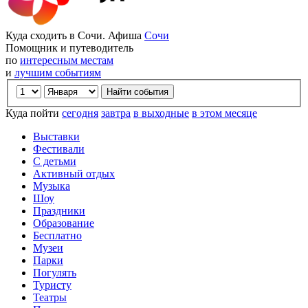
Куда сходить в Сочи. Афиша
Сочи
Помощник и путеводитель
по
интересным местам
и
лучшим событиям
Куда пойти
сегодня
завтра
в выходные
в этом месяце
Выставки
Фестивали
С детьми
Активный отдых
Музыка
Шоу
Праздники
Образование
Бесплатно
Музеи
Парки
Погулять
Туристу
Театры