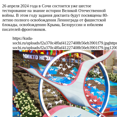
26 апреля 2024 года в Сочи состоится уже шестое
тестирование на знание истории Великой Отечественной
войны. В этом году задания диктанта будут посвящены 80-
летию полного освобождения Ленинграда от фашистской
блокады, освобождению Крыма, Белоруссии и юбилеям
писателей-фронтовиков.
https://kuda-
sochi.ru/uploads/f2a370c4f0af41227408b56eb3901f79.jpg
http
sochi.ru/uploads/f2a370c4f0af41227408b56eb3901f79.jpg
120