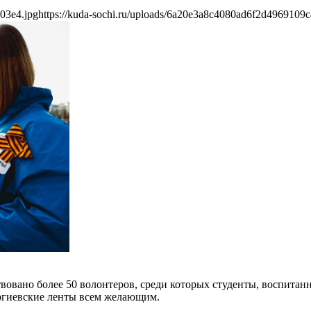
03e4.jpg
https://kuda-sochi.ru/uploads/6a20e3a8c4080ad6f2d4969109c
вовано более 50 волонтеров, среди которых студенты, воспита
оргиевские ленты всем желающим.