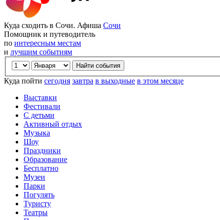
Куда сходить в Сочи. Афиша
Сочи
Помощник и путеводитель
по
интересным местам
и
лучшим событиям
Куда пойти
сегодня
завтра
в выходные
в этом месяце
Выставки
Фестивали
С детьми
Активный отдых
Музыка
Шоу
Праздники
Образование
Бесплатно
Музеи
Парки
Погулять
Туристу
Театры