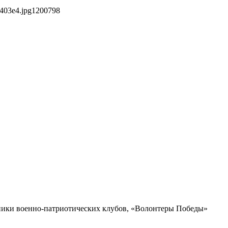
403e4.jpg
1200
798
нники военно-патриотических клубов, «Волонтеры Победы»