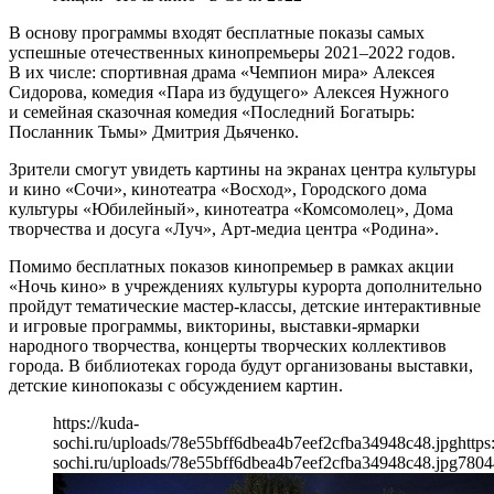
В основу программы входят бесплатные показы самых
успешные отечественных кинопремьеры 2021–2022 годов.
В их числе: спортивная драма «Чемпион мира» Алексея
Сидорова, комедия «Пара из будущего» Алексея Нужного
и семейная сказочная комедия «Последний Богатырь:
Посланник Тьмы» Дмитрия Дьяченко.
Зрители смогут увидеть картины на экранах центра культуры
и кино «Сочи», кинотеатра «Восход», Городского дома
культуры «Юбилейный», кинотеатра «Комсомолец», Дома
творчества и досуга «Луч», Арт-медиа центра «Родина».
Помимо бесплатных показов кинопремьер в рамках акции
«Ночь кино» в учреждениях культуры курорта дополнительно
пройдут тематические мастер-классы, детские интерактивные
и игровые программы, викторины, выставки-ярмарки
народного творчества, концерты творческих коллективов
города. В библиотеках города будут организованы выставки,
детские кинопоказы с обсуждением картин.
https://kuda-
sochi.ru/uploads/78e55bff6dbea4b7eef2cfba34948c48.jpg
https
sochi.ru/uploads/78e55bff6dbea4b7eef2cfba34948c48.jpg
780
4