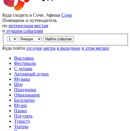
Куда сходить в Сочи. Афиша
Сочи
Помощник и путеводитель
по
интересным местам
и
лучшим событиям
Куда пойти
сегодня
завтра
в выходные
в этом месяце
Выставки
Фестивали
С детьми
Активный отдых
Музыка
Шоу
Праздники
Образование
Бесплатно
Музеи
Парки
Погулять
Туристу
Театры