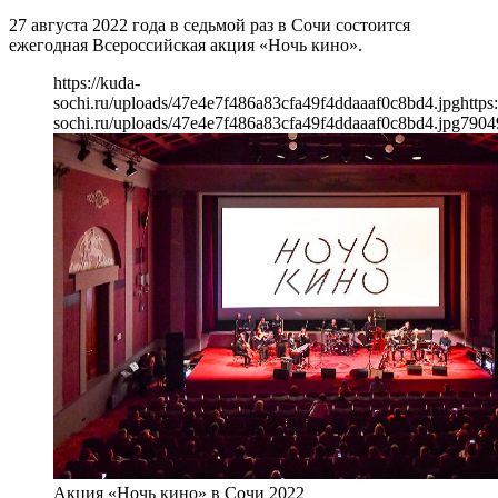
27 августа 2022 года в седьмой раз в Сочи состоится
ежегодная Всероссийская акция «Ночь кино».
https://kuda-
sochi.ru/uploads/47e4e7f486a83cfa49f4ddaaaf0c8bd4.jpg
https
sochi.ru/uploads/47e4e7f486a83cfa49f4ddaaaf0c8bd4.jpg
790
4
Акция «Ночь кино» в Сочи 2022