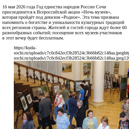
16 мая 2026 года Год единства народов России Сочи
присоединится к Всероссийской акции «Ночь музеев»,
которая пройдёт под девизом «Родное». Эта тема призвана
напомнить о богатстве и уникальности культурных традиций
всех регионов страны. Жителей и гостей города ждут более 60
разнообразных событий; посещение всех музеев-участников
в этот вечер будет бесплатным.
https://kuda-
sochi.ru/uploads/c7c0c842ecf3b28524c3b66b82c148aa.jpeg
htt
sochi.ru/uploads/c7c0c842ecf3b28524c3b66b82c148aa.jpeg
12