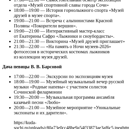
отдела «Музей спортивной славы города Сочи»
18:00—19:00 — История горнолыжного спорта «Музей
друзей в музее спорта».
19:00—21:00 — Встреча с альпинистами Красной
Поляны «Покорители вершин».
19:00—21:00 — Интерактивный мастер-класс
от Екатерины Сафро «Лыжники и сноубордисты».
21:00—21:30 — Викторина «Музей друзей приглашает»
21:30—22:00 — «На память о Ночи музеев-2026»
фотосессия в исторических костюмах лыжников
из коллекции музея друзей.
Дача певицы В. В. Барсовой
17:00—22:00 — Экскурсии по экспозициям музея
18:00—19:00 — Музейный музыкальный вечер русской
музыки «Родные напевы» с участием солистов
Сочинской филармонии
19:30—20:00 — Музыкальная программа ансамбля
казачьей песни «Любо»
20:00—21:00 — Музейное мероприятие «Уникальные
экспонаты и их дарители».
https://kuda-
sochi.ru/uploads/c80a73e0cc48be9a54f33873ae3af6c5.jpeg
htt