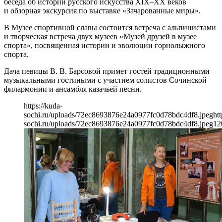
беседа об истории русского искусства XIX–XX веков
и обзорная экскурсия по выставке «Зачарованные миры».
В Музее спортивной славы состоится встреча с альпинистами
и творческая встреча двух музеев «Музей друзей в музее
спорта», посвященная истории и эволюции горнолыжного
спорта.
Дача певицы В. В. Барсовой примет гостей традиционными
музыкальными гостиными с участием солистов Сочинской
филармонии и ансамбля казачьей песни.
https://kuda-
sochi.ru/uploads/72ec8693876e24a0977fc0d78bdc4df8.jpeg
htt
sochi.ru/uploads/72ec8693876e24a0977fc0d78bdc4df8.jpeg
12