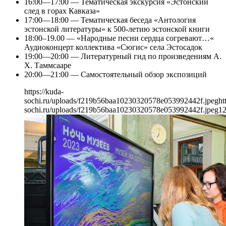
16:00—17:00 — Тематическая экскурсия «Эстонский
след в горах Кавказа»
17:00—18:00 — Тематическая беседа «Антология
эстонской литературы» к 500-летию эстонской книги
18:00–19.00 — «Народные песни сердца согревают…«
Аудиоконцерт коллектива «Сюгис» села Эстосадок
19:00—20:00 — Литературный гид по произведениям А.
Х. Таммсааре
20:00—21:00 — Самостоятельный обзор экспозиций
https://kuda-
sochi.ru/uploads/f219b56baa10230320578e053992442f.jpeg
ht
sochi.ru/uploads/f219b56baa10230320578e053992442f.jpeg
1