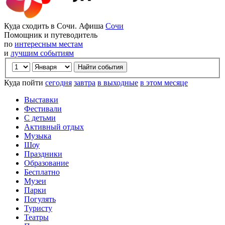
Куда сходить в Сочи. Афиша
Сочи
Помощник и путеводитель
по
интересным местам
и
лучшим событиям
Куда пойти
сегодня
завтра
в выходные
в этом месяце
Выставки
Фестивали
С детьми
Активный отдых
Музыка
Шоу
Праздники
Образование
Бесплатно
Музеи
Парки
Погулять
Туристу
Театры