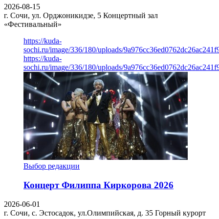
2026-08-15
г. Сочи, ул. Орджоникидзе, 5
Концертный зал
«Фестивальный»
https://kuda-
sochi.ru/image/336/180/uploads/9a976cc36ed0762dc26ac241f
https://kuda-
sochi.ru/image/336/180/uploads/9a976cc36ed0762dc26ac241f
Выбор редакции
Концерт Филиппа Киркорова 2026
2026-06-01
г. Сочи, с. Эстосадок, ул.Олимпийская, д. 35
Горный курорт