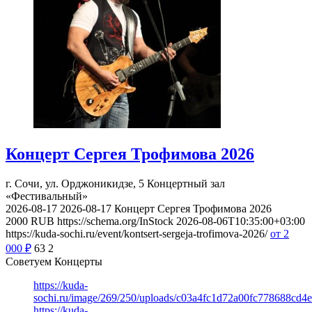
Концерт Сергея Трофимова 2026
г. Сочи, ул. Орджоникидзе, 5
Концертный зал
«Фестивальный»
2026-08-17
2026-08-17
Концерт Сергея Трофимова 2026
2000
RUB
https://schema.org/InStock
2026-08-06T10:35:00+03:00
https://kuda-sochi.ru/event/kontsert-sergeja-trofimova-2026/
от 2
000
₽
63
2
Советуем Концерты
https://kuda-
sochi.ru/image/269/250/uploads/c03a4fc1d72a00fc778688cd4e
https://kuda-