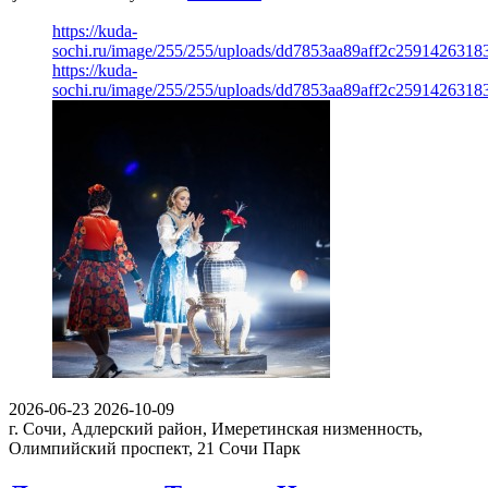
https://kuda-
sochi.ru/image/255/255/uploads/dd7853aa89aff2c2591426318
https://kuda-
sochi.ru/image/255/255/uploads/dd7853aa89aff2c2591426318
2026-06-23
2026-10-09
г. Сочи, Адлерский район, Имеретинская низменность,
Олимпийский проспект, 21
Сочи Парк