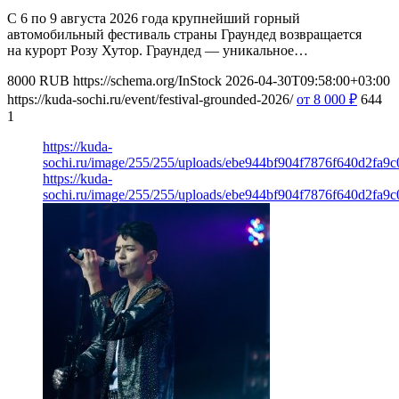
С 6 по 9 августа 2026 года крупнейший горный
автомобильный фестиваль страны Граундед возвращается
на курорт Розу Хутор. Граундед — уникальное…
8000
RUB
https://schema.org/InStock
2026-04-30T09:58:00+03:00
https://kuda-sochi.ru/event/festival-grounded-2026/
от 8 000
₽
644
1
https://kuda-
sochi.ru/image/255/255/uploads/ebe944bf904f7876f640d2fa9c
https://kuda-
sochi.ru/image/255/255/uploads/ebe944bf904f7876f640d2fa9c