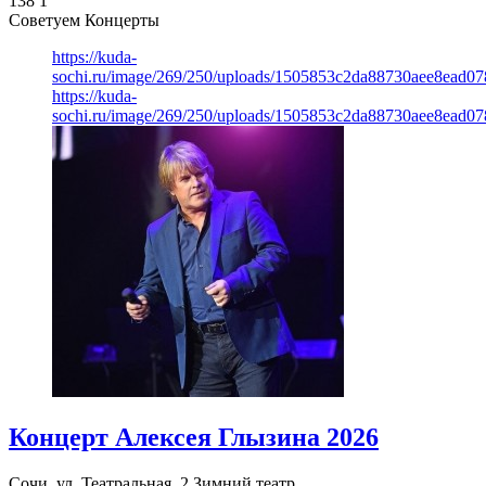
138
1
Советуем Концерты
https://kuda-
sochi.ru/image/269/250/uploads/1505853c2da88730aee8ead0
https://kuda-
sochi.ru/image/269/250/uploads/1505853c2da88730aee8ead0
Концерт Алексея Глызина 2026
Сочи, ул. Театральная, 2
Зимний театр