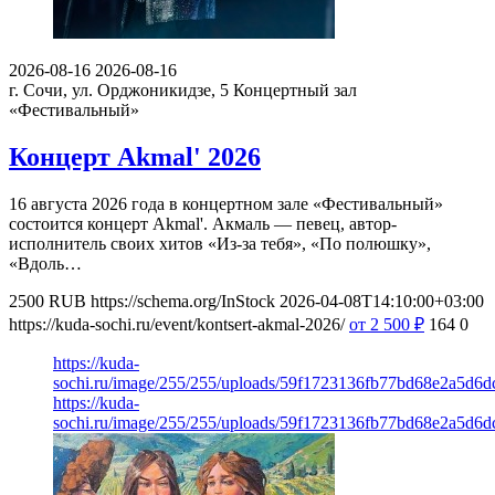
2026-08-16
2026-08-16
г. Сочи, ул. Орджоникидзе, 5
Концертный зал
«Фестивальный»
Концерт Akmal' 2026
16 августа 2026 года в концертном зале «Фестивальный»
состоится концерт Akmal'. Акмаль — певец, автор-
исполнитель своих хитов «Из-за тебя», «По полюшку»,
«Вдоль…
2500
RUB
https://schema.org/InStock
2026-04-08T14:10:00+03:00
https://kuda-sochi.ru/event/kontsert-akmal-2026/
от 2 500
₽
164
0
https://kuda-
sochi.ru/image/255/255/uploads/59f1723136fb77bd68e2a5d6d
https://kuda-
sochi.ru/image/255/255/uploads/59f1723136fb77bd68e2a5d6d