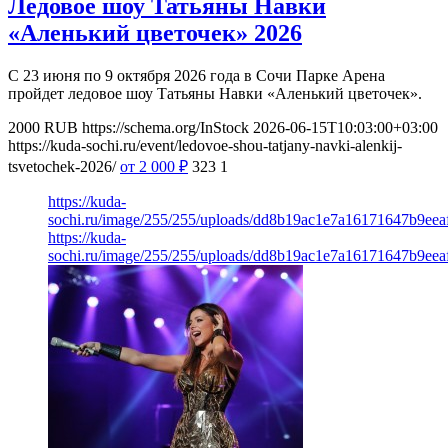
Ледовое шоу Татьяны Навки
«Аленький цветочек» 2026
С 23 июня по 9 октября 2026 года в Сочи Парке Арена
пройдет ледовое шоу Татьяны Навки «Аленький цветочек».
2000
RUB
https://schema.org/InStock
2026-06-15T10:03:00+03:00
https://kuda-sochi.ru/event/ledovoe-shou-tatjany-navki-alenkij-
tsvetochek-2026/
от 2 000
₽
323
1
https://kuda-
sochi.ru/image/255/255/uploads/dd8b19ac1e7a16171647b9eea
https://kuda-
sochi.ru/image/255/255/uploads/dd8b19ac1e7a16171647b9eea