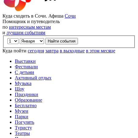
Куда сходить в Сочи. Афиша
Сочи
Помощник и путеводитель
по
интересным местам
и
лучшим событиям
Куда пойти
сегодня
завтра
в выходные
в этом месяце
Выставки
Фестивали
С детьми
Активный отдых
Музыка
Шоу
Праздники
Образование
Бесплатно
Музеи
Парки
Погулять
Туристу
Театры