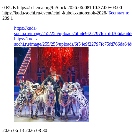
0
RUB
https://schema.org/InStock
2026-06-08T10:37:00+03:00
https://kuda-sochi.ru/event/letnij-kubok-xutorenok-2026/
Бесплатно
209
1
https://kuda-
sochi.ru/image/255/255/uploads/6f54e9f22797fc75fd766da64d
https://kuda-
sochi.ru/image/255/255/uploads/6f54e9f22797fc75fd766da64d
2026-06-13
2026-08-30