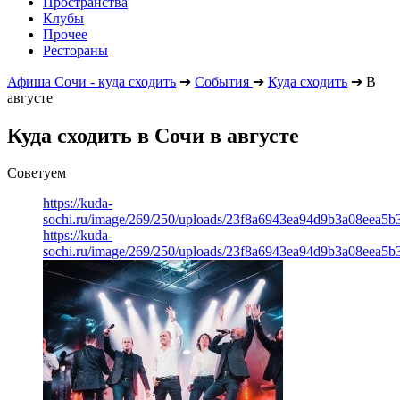
Пространства
Клубы
Прочее
Рестораны
Афиша Сочи - куда сходить
➔
События
➔
Куда сходить
➔
В
августе
Куда сходить в Сочи в августе
Советуем
https://kuda-
sochi.ru/image/269/250/uploads/23f8a6943ea94d9b3a08eea5b
https://kuda-
sochi.ru/image/269/250/uploads/23f8a6943ea94d9b3a08eea5b