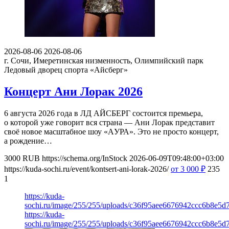
2026-08-06
2026-08-06
г. Сочи, Имеретинская низменность, Олимпийский парк
Ледовый дворец спорта «Айсберг»
Концерт Ани Лорак 2026
6 августа 2026 года в ЛД АЙСБЕРГ состоится премьера,
о которой уже говорит вся страна — Ани Лорак представит
своё новое масштабное шоу «AУРА». Это не просто концерт,
а рождение…
3000
RUB
https://schema.org/InStock
2026-06-09T09:48:00+03:00
https://kuda-sochi.ru/event/kontsert-ani-lorak-2026/
от 3 000
₽
235
1
https://kuda-
sochi.ru/image/255/255/uploads/c36f95aee6676942ccc6b8e5d7
https://kuda-
sochi.ru/image/255/255/uploads/c36f95aee6676942ccc6b8e5d7