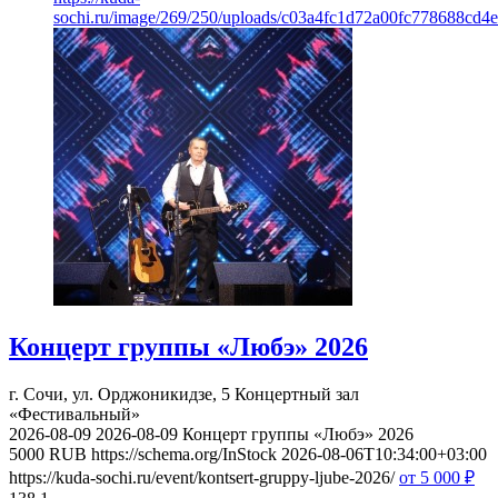
sochi.ru/image/269/250/uploads/c03a4fc1d72a00fc778688cd4e
Концерт группы «Любэ» 2026
г. Сочи, ул. Орджоникидзе, 5
Концертный зал
«Фестивальный»
2026-08-09
2026-08-09
Концерт группы «Любэ» 2026
5000
RUB
https://schema.org/InStock
2026-08-06T10:34:00+03:00
https://kuda-sochi.ru/event/kontsert-gruppy-ljube-2026/
от 5 000
₽