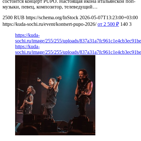
состоится концерт PUPO. Настоящая икона итальянской поп-
музыки, певец, композитор, телеведущий…
2500
RUB
https://schema.org/InStock
2026-05-07T13:23:00+03:00
https://kuda-sochi.ru/event/kontsert-pupo-2026/
от 2 500
₽
140
3
https://kuda-
sochi.ru/image/255/255/uploads/837a31a7fc961c1e4cb3ec91be
https://kuda-
sochi.ru/image/255/255/uploads/837a31a7fc961c1e4cb3ec91be