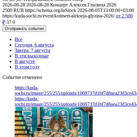
2026-08-28
2026-08-28
Концерт Алексея Глызина 2026
2500
RUB
https://schema.org/InStock
2026-08-05T13:00:00+03:00
https://kuda-sochi.ru/event/kontsert-alekseja-glyzina-2026/
от 2 500
₽
37
0
Отображать события
Все
Сегодня, 6 августа
Завтра, 7 августа
В эти выходные
В августе
В этом году
Событие отменено
https://kuda-
sochi.ru/image/255/255/uploads/1069737d1bf7d8aea23d3ce43
https://kuda-
sochi.ru/image/255/255/uploads/1069737d1bf7d8aea23d3ce43