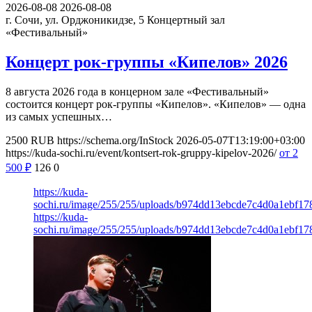
2026-08-08
2026-08-08
г. Сочи, ул. Орджоникидзе, 5
Концертный зал
«Фестивальный»
Концерт рок-группы «Кипелов» 2026
8 августа 2026 года в концерном зале «Фестивальный»
состоится концерт рок-группы «Кипелов». «Кипелов» — одна
из самых успешных…
2500
RUB
https://schema.org/InStock
2026-05-07T13:19:00+03:00
https://kuda-sochi.ru/event/kontsert-rok-gruppy-kipelov-2026/
от 2
500
₽
126
0
https://kuda-
sochi.ru/image/255/255/uploads/b974dd13ebcde7c4d0a1ebf17
https://kuda-
sochi.ru/image/255/255/uploads/b974dd13ebcde7c4d0a1ebf17