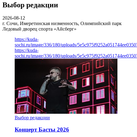
Выбор редакции
2026-08-12
г. Сочи, Имеретинская низменность, Олимпийский парк
Ледовый дворец спорта «Айсберг»
https://kuda-
sochi.ru/image/336/180/uploads/5e5c975f9252a051744ee0350
https://kuda-
sochi.ru/image/336/180/uploads/5e5c975f9252a051744ee0350
Выбор редакции
Концерт Басты 2026