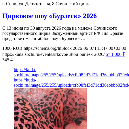
г. Сочи, ул. Депутатская, 8
Сочинский цирк
Цирковое шоу «Бурлеск» 2026
С 13 июня по 30 августа 2026 года на манеже Сочинского
государственного цирка Заслуженный артист РФ Гия Эрадзе
представит масштабное шоу «Бурлеск» …
1000
RUB
https://schema.org/InStock
2026-06-07T13:47:00+03:00
https://kuda-sochi.ru/event/tsirkovoe-shou-burlesk-2026/
от 1 000
₽
545
4
https://kuda-
sochi.ru/image/255/255/uploads/cfb08fef3d71dd36abbbb02fed
https://kuda-
sochi.ru/image/255/255/uploads/cfb08fef3d71dd36abbbb02fed