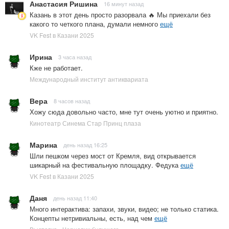
Анастасия Ришина
16 минут назад
Казань в этот день просто разорвала 🔥 Мы приехали без
какого то четкого плана, думали немного
ещё
VK Fest в Казани 2025
Ирина
3 часа назад
Кже не работает.
Международный институт антиквариата
Вера
8 часов назад
Хожу сюда довольно часто, мне тут очень уютно и приятно.
Кинотеатр Синема Стар Принц плаза
Марина
день назад 16:25
Шли пешком через мост от Кремля, вид открывается
шикарный на фестивальную площадку. Федука
ещё
VK Fest в Казани 2025
Даня
день назад 11:40
Много интерактива: запахи, звуки, видео; не только статика.
Концепты нетривиальны, есть, над чем
ещё