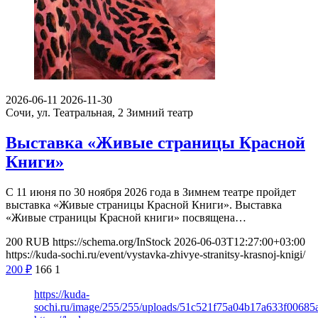
2026-06-11
2026-11-30
Сочи, ул. Театральная, 2
Зимний театр
Выставка «Живые страницы Красной
Книги»
С 11 июня по 30 ноября 2026 года в Зимнем театре пройдет
выставка «Живые страницы Красной Книги». Выставка
«Живые страницы Красной книги» посвящена…
200
RUB
https://schema.org/InStock
2026-06-03T12:27:00+03:00
https://kuda-sochi.ru/event/vystavka-zhivye-stranitsy-krasnoj-knigi/
200
₽
166
1
https://kuda-
sochi.ru/image/255/255/uploads/51c521f75a04b17a633f00685