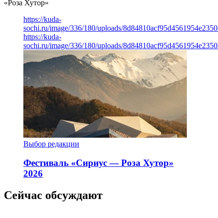
«Роза Хутор»
https://kuda-
sochi.ru/image/336/180/uploads/8d84810acf95d4561954e235
https://kuda-
sochi.ru/image/336/180/uploads/8d84810acf95d4561954e235
Выбор редакции
Фестиваль «Сириус — Роза Хутор»
2026
Сейчас обсуждают