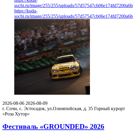
https://kuda-
sochi.ru/image/255/255/uploads/57d57547cb06e174fd7200a6
https://kuda-
sochi.ru/image/255/255/uploads/57d57547cb06e174fd7200a6
2026-08-06
2026-08-09
г. Сочи, с. Эстосадок, ул.Олимпийская, д. 35
Горный курорт
«Роза Хутор»
Фестиваль «GROUNDED» 2026