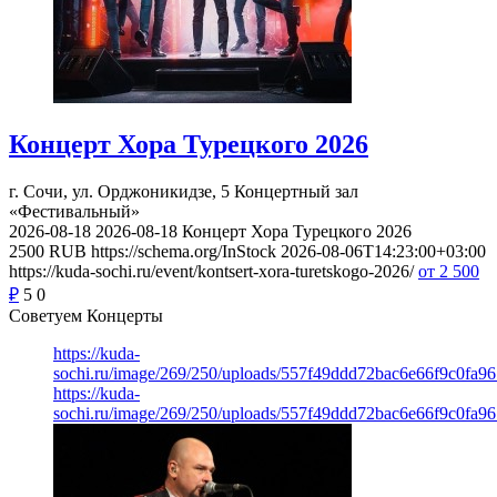
Концерт Хора Турецкого 2026
г. Сочи, ул. Орджоникидзе, 5
Концертный зал
«Фестивальный»
2026-08-18
2026-08-18
Концерт Хора Турецкого 2026
2500
RUB
https://schema.org/InStock
2026-08-06T14:23:00+03:00
https://kuda-sochi.ru/event/kontsert-xora-turetskogo-2026/
от 2 500
₽
5
0
Советуем Концерты
https://kuda-
sochi.ru/image/269/250/uploads/557f49ddd72bac6e66f9c0fa96
https://kuda-
sochi.ru/image/269/250/uploads/557f49ddd72bac6e66f9c0fa96