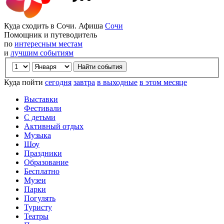
Куда сходить в Сочи. Афиша
Сочи
Помощник и путеводитель
по
интересным местам
и
лучшим событиям
Куда пойти
сегодня
завтра
в выходные
в этом месяце
Выставки
Фестивали
С детьми
Активный отдых
Музыка
Шоу
Праздники
Образование
Бесплатно
Музеи
Парки
Погулять
Туристу
Театры