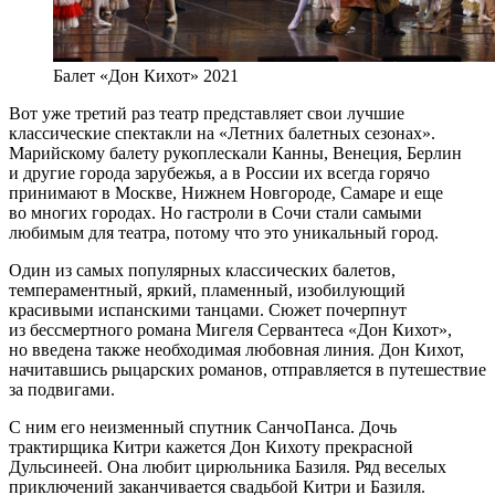
Балет «Дон Кихот» 2021
Вот уже третий раз театр представляет свои лучшие
классические спектакли на «Летних балетных сезонах».
Марийскому балету рукоплескали Канны, Венеция, Берлин
и другие города зарубежья, а в России их всегда горячо
принимают в Москве, Нижнем Новгороде, Самаре и еще
во многих городах. Но гастроли в Сочи стали самыми
любимым для театра, потому что это уникальный город.
Один из самых популярных классических балетов,
темпераментный, яркий, пламенный, изобилующий
красивыми испанскими танцами. Сюжет почерпнут
из бессмертного романа Мигеля Сервантеса «Дон Кихот»,
но введена также необходимая любовная линия. Дон Кихот,
начитавшись рыцарских романов, отправляется в путешествие
за подвигами.
С ним его неизменный спутник СанчоПанса. Дочь
трактирщика Китри кажется Дон Кихоту прекрасной
Дульсинеей. Она любит цирюльника Базиля. Ряд веселых
приключений заканчивается свадьбой Китри и Базиля.