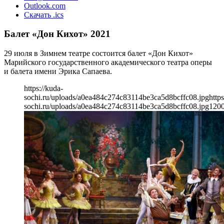
Outlook.com
Скачать .ics
Балет «Дон Кихот» 2021
29 июля в Зимнем театре состоится балет «Дон Кихот»
Марийского государственного академического театра оперы
и балета имени Эрика Сапаева.
https://kuda-
sochi.ru/uploads/a0ea484c274c83114be3ca5d8bcffc08.jpg
https
sochi.ru/uploads/a0ea484c274c83114be3ca5d8bcffc08.jpg
120